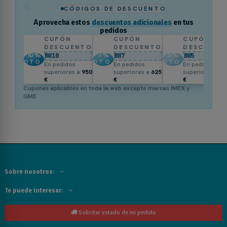
%
CÓDIGOS DE DESCUENTO
Aprovecha estos
descuentos adicionales
en tus
pedidos
CUPÓN
CUPÓN
CUPÓN
DESCUENTO
DESCUENTO
DESCUENT
10
%
7
%
5
%
BW10
BW7
BW5
DTO.
DTO.
DTO.
En pedidos
En pedidos
En pedidos
superiores a
950
superiores a
625
superiores a
3
€
€
€
Cupones aplicables en toda la web excepto marcas IMEX y
GME
Sobre nosotros:
Te puede interesar:
Solicitar estado de mi pedido