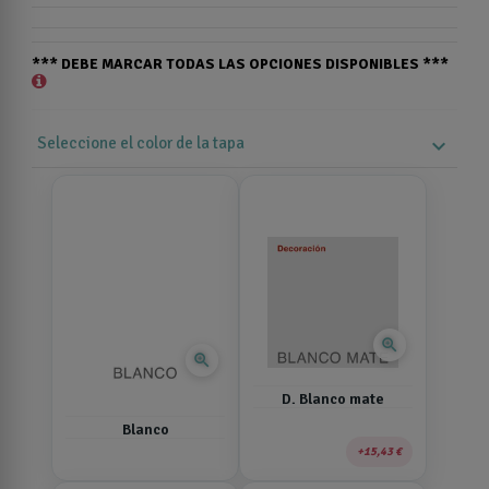
*** DEBE MARCAR TODAS LAS OPCIONES DISPONIBLES ***
Seleccione el color de la tapa
expand_more
zoom_in
zoom_in
D. Blanco mate
Blanco
15,43 €