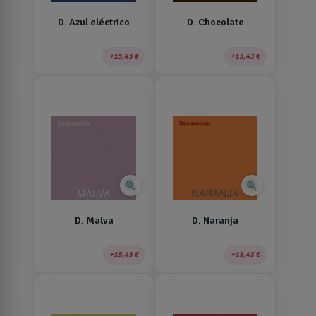
D. Azul eléctrico
D. Chocolate
15,43 €
15,43 €
zoom_in
zoom_in
D. Malva
D. Naranja
15,43 €
15,43 €