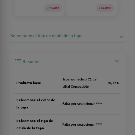
36,00 €
36,00 €
Seleccione el tipo de caida de la tapa
expand_more
list
expand_more
Resumen
Tapa wc Techno C1 de
Producto base
92,57 €
cifial Compatible
Seleccione el color de
Falta por seleccionar ***
la tapa
Seleccione el tipo de
Falta por seleccionar ***
caida de la tapa