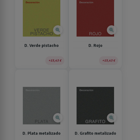
zoom_in
zoom_in
D. Verde pistacho
D. Rojo
15,43 €
15,43 €
zoom_in
zoom_in
D. Plata metalizado
D. Grafito metalizado