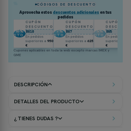
%
CÓDIGOS DE DESCUENTO
Aprovecha estos
descuentos adicionales
en tus
pedidos
CUPÓN
CUPÓN
CUPÓN
DESCUENTO
DESCUENTO
DESCUENT
10
%
7
%
5
%
BW10
BW7
BW5
DTO.
DTO.
DTO.
En pedidos
En pedidos
En pedidos
superiores a
950
superiores a
625
superiores a
3
€
€
€
Cupones aplicables en toda la web excepto marcas IMEX y
GME
DESCRIPCIÓN
DETALLES DEL PRODUCTO
¿ TIENES DUDAS ?