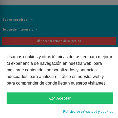
Sobre nosotros:
Te puede interesar:
Solicitar estado de mi pedido
Contacta con nosotros:
Usamos cookies y otras técnicas de rastreo para mejorar
Siguenos
tu experiencia de navegación en nuestra web, para
mostrarte contenidos personalizados y anuncios
Cancelar o devolver un pedido
adecuados, para analizar el tráfico en nuestra web y
para comprender de donde llegan nuestros visitantes.
done_all
Aceptar
Copyright © 2025 bañoweb- Todos los derechos reservados
Política de privacidad y cookies