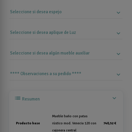
Seleccione si desea espejo
expand_more
Seleccione si desea aplique de Luz
expand_more
Seleccione si desea algún mueble auxiliar
expand_more
**** Observaciones a su pedido ****
expand_more
list
expand_more
Resumen
Mueble baño con patas
Producto base
rústico mod. Venecia 120 con
740,52 €
cajonera central