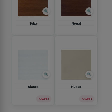
zoom_in
zoom_in
Teka
Nogal
zoom_in
zoom_in
Blanco
Hueso
32,91 €
32,91 €