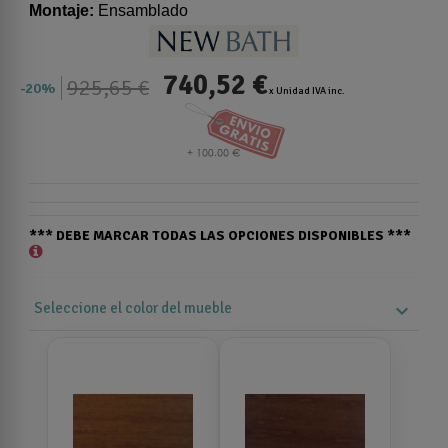
Montaje:
Ensamblado
740,52 €
925,65 €
20%
x Unidad IVA inc.
*** DEBE MARCAR TODAS LAS OPCIONES DISPONIBLES ***
Seleccione el color del mueble
expand_more