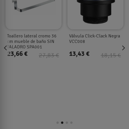
Toallero lateral cromo 36
Válvula Click-Clack Negra
T
cm mueble de baño SIN
VCC008
m
TALADRO SPA001
S
23,66 €
13,43 €
27,83 €
18,15 €