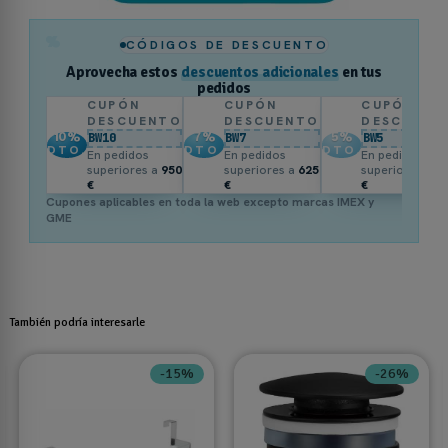
%
CÓDIGOS DE DESCUENTO
Aprovecha estos
descuentos adicionales
en tus
pedidos
CUPÓN
CUPÓN
CUPÓN
DESCUENTO
DESCUENTO
DESCUENT
10
%
7
%
5
%
BW10
BW7
BW5
DTO.
DTO.
DTO.
En pedidos
En pedidos
En pedidos
superiores a
950
superiores a
625
superiores a
3
€
€
€
Cupones aplicables en toda la web excepto marcas IMEX y
GME
También podría interesarle
-15%
-26%