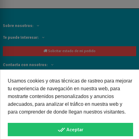
Sobre nosotros:
Te puede interesar:
Solicitar estado de mi pedido
Contacta con nosotros:
Siguenos
Usamos cookies y otras técnicas de rastreo para mejorar
tu experiencia de navegación en nuestra web, para
Cancelar o devolver un pedido
mostrarte contenidos personalizados y anuncios
adecuados, para analizar el tráfico en nuestra web y
para comprender de donde llegan nuestros visitantes.
Copyright © 2025 bañoweb- Todos los derechos reservados
done_all
Aceptar