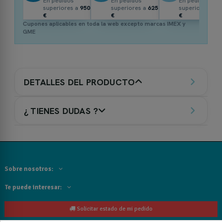
En pedidos
En pedidos
En pedidos
superiores a
950
superiores a
625
superiores a
3
€
€
€
Cupones aplicables en toda la web excepto marcas IMEX y
GME
DETALLES DEL PRODUCTO
¿ TIENES DUDAS ?
Sobre nosotros:
Te puede interesar:
Solicitar estado de mi pedido