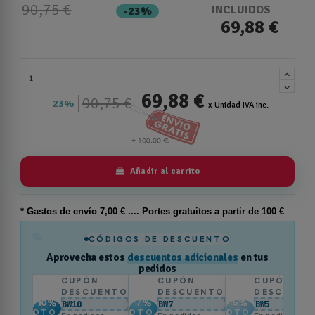
90,75 €
INCLUIDOS
-23%
69,88 €
69,88 €
90,75 €
23%
x Unidad IVA inc.
Añadir al carrito
* Gastos de
envío
7,00 € .... Portes gratuitos a partir de 100 €
%
CÓDIGOS DE DESCUENTO
Aprovecha estos
descuentos adicionales
en tus
pedidos
CUPÓN
CUPÓN
CUPÓN
DESCUENTO
DESCUENTO
DESCUENT
10
%
7
%
5
%
BW10
BW7
BW5
DTO.
DTO.
DTO.