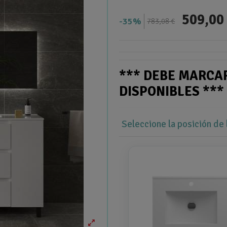
509,00
35%
783,08 €
*** DEBE MARCA
DISPONIBLES **
Seleccione la posición de 