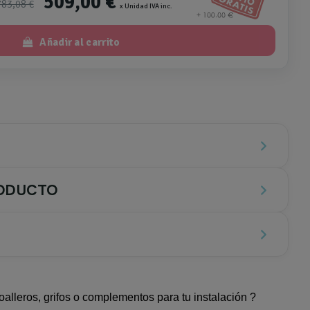
509,00 €
783,08 €
x Unidad IVA inc.
Añadir al carrito
RODUCTO
oalleros, grifos o complementos para tu instalación ?
n cierre amortiguado
: Aprovecha al máximo el espacio con un