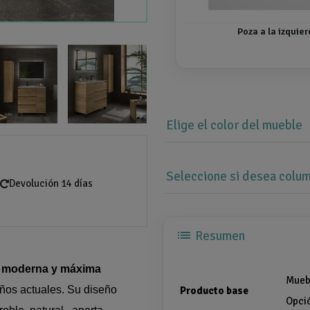
Poza a la izquie
Elige el color del mueble
Seleccione si desea colum
Devolución 14 días
list
Resumen
a moderna y máxima
Mueb
años actuales. Su diseño
Producto base
Opci