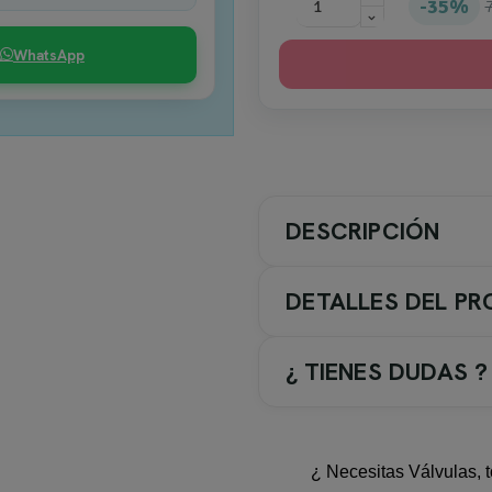
35%
WhatsApp
DESCRIPCIÓN
DETALLES DEL P
¿ TIENES DUDAS ?
Características Destacadas
¿ Necesitas Válvulas, t
Tres amplios cajones co