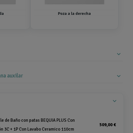
rda
Poza a la derecha
expand_more
na auxilar
expand_more
expand_more
le de Baño con patas BEQUIA PLUS Con
509,00 €
ón 3C + 1P Con Lavabo Ceramico 110cm