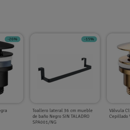
-26%
-15%
egra
Toallero lateral 36 cm mueble
Válvula Cl
de baño Negro SIN TALADRO
Cepillado
SPA001/NG