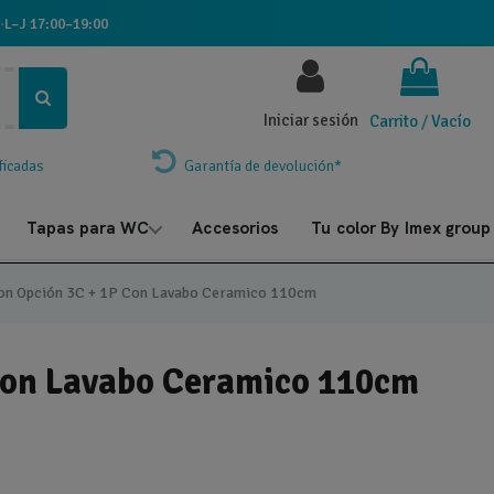
·
L–J 17:00–19:00
Iniciar sesión
Carrito
/
Vacío
ficadas
Garantía de devolución*
Tapas para WC
Accesorios
Tu color By Imex group
on Opción 3C + 1P Con Lavabo Ceramico 110cm
Con Lavabo Ceramico 110cm