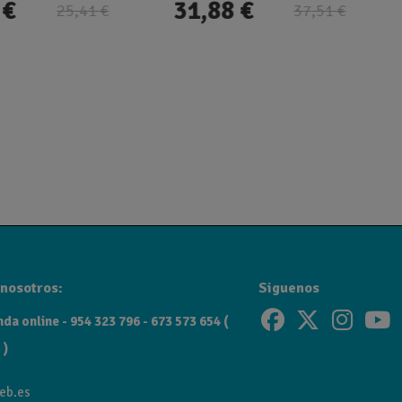
 €
31,88 €
25,41 €
37,51 €
nosotros:
Siguenos
da online - 954 323 796 - 673 573 654 (
 )
eb.es