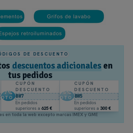
ris Onix
: Superficies internas resistentes y fáciles de limpiar, p
 E-1 con cantos en PVC
: Alta resistencia a la humedad, perfe
ctamente en baños de estilo contemporáneo, escandinavo o mini
ÓDIGOS DE DESCUENTO
tos
descuentos adicionales
en
tus pedidos
CUPÓN
CUPÓN
DESCUENTO
DESCUENTO
7
%
5
%
BW7
BW5
DTO.
DTO.
En pedidos
En pedidos
superiores a
625 €
superiores a
300 €
es en toda la web excepto marcas IMEX y GME