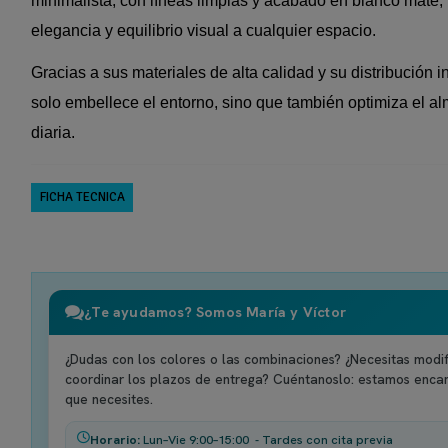
minimalista, con líneas limpias y acabado en blanco mate, r
elegancia y equilibrio visual a cualquier espacio.
Gracias a sus materiales de alta calidad y su distribución i
solo embellece el entorno, sino que también optimiza el a
diaria.
FICHA TECNICA
¿Te ayudamos? Somos María y Víctor
¿Dudas con los colores o las combinaciones? ¿Necesitas modif
coordinar los plazos de entrega? Cuéntanoslo: estamos enca
que necesites.
Horario:
Lun–Vie 9:00–15:00 - Tardes con cita previa