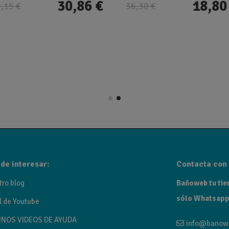
30,86 €
18,80
,15 €
36,30 €
de interesar:
Contacta con 
tro blog
Bañoweb tu tien
sólo Whatsapp
l de Youtube
NOS VIDEOS DE AYUDA
info@banow