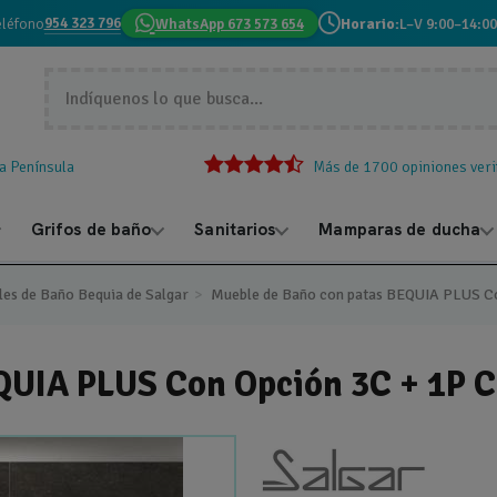
954 323 796
eléfono
WhatsApp 673 573 654
Horario:
L–V 9:00–14:00
la Península
Más de 1700 opiniones veri
Grifos de baño
Sanitarios
Mamparas de ducha
les de Baño Bequia de Salgar
Mueble de Baño con patas BEQUIA PLUS C
QUIA PLUS Con Opción 3C + 1P 