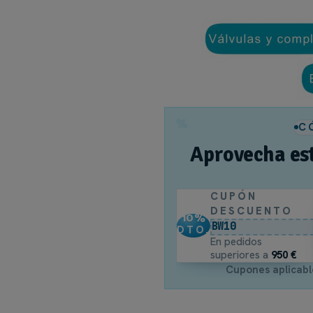
Interiores en acabado G
Fabricado en MDF clase
Este mueble se integra perfe
%
C
Aprovecha es
CUPÓN
DESCUENTO
10
%
BW10
DTO.
En pedidos
superiores a
950 €
Cupones aplicabl