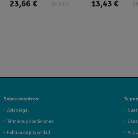
23,66 €
13,43 €
27,83 €
18
Sobre nosotros:
Te pue
Aviso legal
Nues
Términos y condiciones
Cana
Politica de privacidad
ALGU