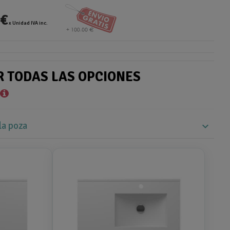
 €
x Unidad IVA inc.
R TODAS LAS OPCIONES
*
la poza
expand_more