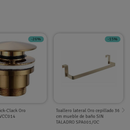
-26%
-15%
ick-Clack Oro
Toallero lateral Oro cepillado 36
 VCC014
cm mueble de baño SIN
TALADRO SPA001/OC