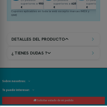
superiores a
950
superiores a
625
superiores a
3
€
€
€
Cupones aplicables en toda la web excepto marcas IMEX y
GME
DETALLES DEL PRODUCTO
¿ TIENES DUDAS ?
Sobre nosotros:
Te puede interesar:
Solicitar estado de mi pedido