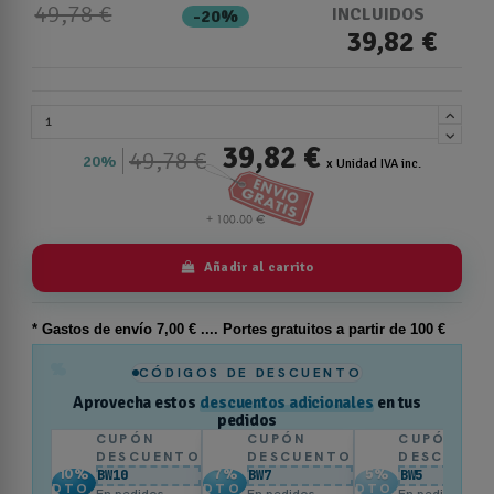
49,78 €
INCLUIDOS
-20%
39,82 €
39,82 €
49,78 €
20%
x Unidad IVA inc.
Añadir al carrito
* Gastos de
envío
7,00 € .... Portes gratuitos a partir de 100 €
%
CÓDIGOS DE DESCUENTO
Aprovecha estos
descuentos adicionales
en tus
pedidos
CUPÓN
CUPÓN
CUPÓN
DESCUENTO
DESCUENTO
DESCUENT
10
%
7
%
5
%
BW10
BW7
BW5
DTO.
DTO.
DTO.
En pedidos
En pedidos
En pedidos