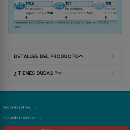
10
%
7
%
5
%
BW10
BW7
BW5
DTO.
DTO.
DTO.
En pedidos
En pedidos
En pedidos
superiores a
950
superiores a
625
superiores a
3
€
€
€
Cupones aplicables en toda la web excepto marcas IMEX y
GME
DETALLES DEL PRODUCTO
¿ TIENES DUDAS ?
Sobre nosotros:
Te puede interesar: