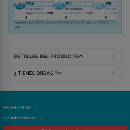
10
%
7
%
5
%
BW10
BW7
BW5
DTO.
DTO.
DTO.
En pedidos
En pedidos
En pedidos
superiores a
950
superiores a
625
superiores a
3
€
€
€
Cupones aplicables en toda la web excepto marcas IMEX y
GME
DETALLES DEL PRODUCTO
¿ TIENES DUDAS ?
Sobre nosotros:
Te puede interesar: