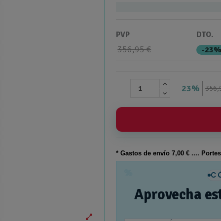
PVP
DTO.
356,95 €
-23
23%
356,
* Gastos de
envío
7,00 € .... Porte
%
C
Aprovecha es