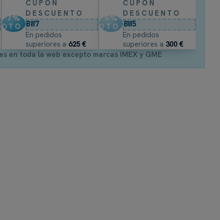
CUPÓN
CUPÓN
DESCUENTO
DESCUENTO
7
%
5
%
BW7
BW5
DTO.
DTO.
En pedidos
En pedidos
superiores a
625 €
superiores a
300 €
es en toda la web excepto marcas IMEX y GME