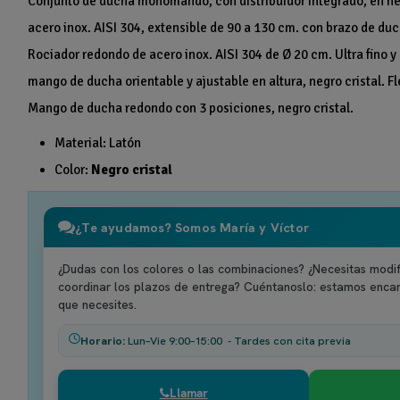
Conjunto de ducha monomando, con distribuidor integrado, en neg
acero inox. AISI 304, extensible de 90 a 130 cm. con brazo de duch
Rociador redondo de acero inox. AISI 304 de Ø 20 cm. Ultra fino y 
mango de ducha orientable y ajustable en altura, negro cristal. Fl
Mango de ducha redondo con 3 posiciones, negro cristal.
Material: Latón
Color:
Negro cristal
¿Te ayudamos? Somos María y Víctor
¿Dudas con los colores o las combinaciones? ¿Necesitas modif
coordinar los plazos de entrega? Cuéntanoslo: estamos enca
que necesites.
Horario:
Lun–Vie 9:00–15:00 - Tardes con cita previa
Llamar