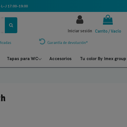
·
L–J 17:00–19:00
Iniciar sesión
Carrito
/
Vacío
ficadas
Garantía de devolución*
Tapas para WC
Accesorios
Tu color By Imex group
th