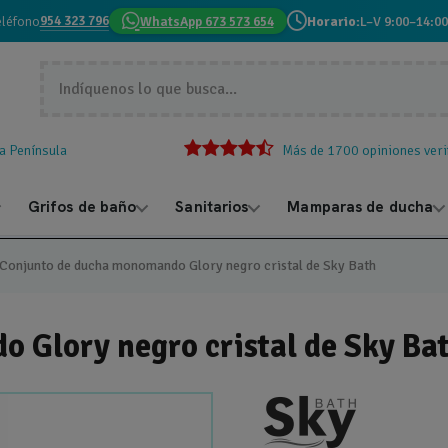
954 323 796
eléfono
WhatsApp 673 573 654
Horario:
L–V 9:00–14:00
la Península
Más de 1700 opiniones veri
Grifos de baño
Sanitarios
Mamparas de ducha
Conjunto de ducha monomando Glory negro cristal de Sky Bath
 Glory negro cristal de Sky Ba