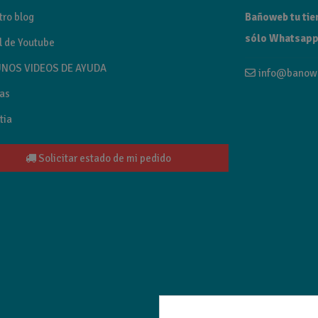
tro blog
Bañoweb tu tien
sólo Whatsapp
l de Youtube
NOS VIDEOS DE AYUDA
info@banow
as
tia
Solicitar estado de mi pedido