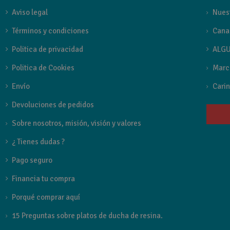
1.- Barra Ducha monomando
Aviso legal
Nues
FAMILIA GRIFO
Términos y condiciones
Cana
Glory de Sky
Politica de privacidad
ALGU
Politica de Cookies
Marc
Referencia
CDF006-NGC
Envío
Carin
Devoluciones de pedidos
Sobre nosotros, misión, visión y valores
¿ Tienes dudas ?
Pago seguro
Financia tu compra
Porqué comprar aquí
15 Preguntas sobre platos de ducha de resina.