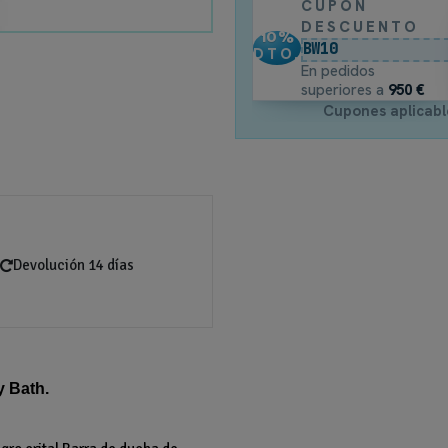
CUPÓN
DESCUENTO
10
%
BW10
DTO.
En pedidos
superiores a
950 €
Cupones aplicabl
Devolución 14 días
 Bath.