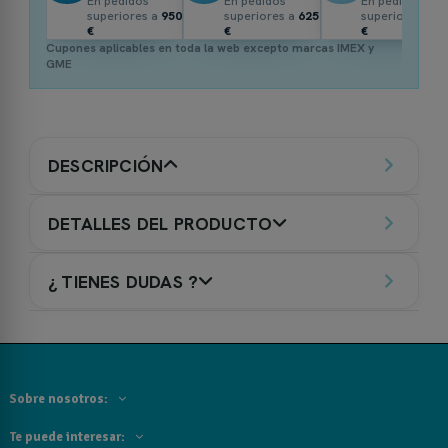
En pedidos
En pedidos
En pedidos
superiores a
950
superiores a
625
superiores a
3
€
€
€
Cupones aplicables en toda la web excepto marcas IMEX y
GME
DESCRIPCIÓN
DETALLES DEL PRODUCTO
¿ TIENES DUDAS ?
Sobre nosotros:
Te puede interesar: