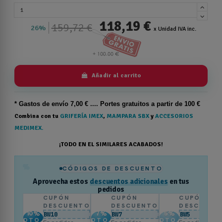
118,19 €
159,72 €
26%
x Unidad IVA inc.
Añadir al carrito
* Gastos de
envío
7,00 € .... Portes gratuitos a partir de 100 €
Combina con tu
GRIFERÍA IMEX
,
MAMPARA SBX
y
ACCESORIOS
MEDIMEX.
¡TODO EN EL SIMILARES ACABADOS!
%
CÓDIGOS DE DESCUENTO
Aprovecha estos
descuentos adicionales
en tus
pedidos
CUPÓN
CUPÓN
CUPÓN
DESCUENTO
DESCUENTO
DESCUENT
10
%
7
%
5
%
BW10
BW7
BW5
DTO.
DTO.
DTO.