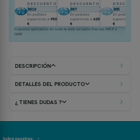
DESCUENTO
DESCUENTO
DESCUENT
10
%
7
%
5
%
BW10
BW7
BW5
DTO.
DTO.
DTO.
En pedidos
En pedidos
En pedidos
superiores a
950
superiores a
625
superiores a
3
€
€
€
Cupones aplicables en toda la web excepto marcas IMEX y
GME
DESCRIPCIÓN
DETALLES DEL PRODUCTO
¿ TIENES DUDAS ?
Sobre nosotros: