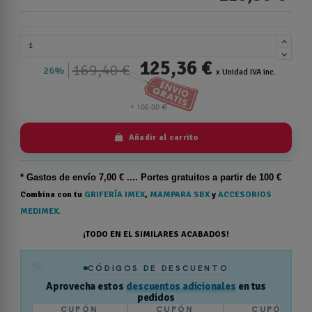
125,36 €
169,40 €
26%
x Unidad IVA inc.
Añadir al carrito
* Gastos de
envío
7,00 € .... Portes gratuitos a partir de 100 €
Combina con tu
GRIFERÍA IMEX
,
MAMPARA SBX
y
ACCESORIOS
MEDIMEX.
¡TODO EN EL SIMILARES ACABADOS!
%
CÓDIGOS DE DESCUENTO
Aprovecha estos
descuentos adicionales
en tus
pedidos
CUPÓN
CUPÓN
CUPÓN