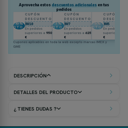
Aprovecha estos
descuentos adicionales
en tus
pedidos
CUPÓN
CUPÓN
CUPÓN
DESCUENTO
DESCUENTO
DESCUENT
10
%
7
%
5
%
BW10
BW7
BW5
DTO.
DTO.
DTO.
En pedidos
En pedidos
En pedidos
superiores a
950
superiores a
625
superiores a
3
€
€
€
Cupones aplicables en toda la web excepto marcas IMEX y
GME
DESCRIPCIÓN
DETALLES DEL PRODUCTO
¿ TIENES DUDAS ?