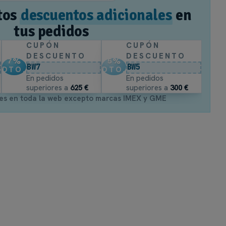
tos
descuentos adicionales
en
tus pedidos
CUPÓN
CUPÓN
DESCUENTO
DESCUENTO
7
%
5
%
BW7
BW5
DTO.
DTO.
En pedidos
En pedidos
superiores a
625 €
superiores a
300 €
es en toda la web excepto marcas IMEX y GME