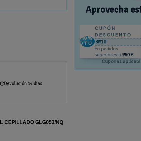
Aprovecha es
CUPÓN
DESCUENTO
10
%
BW10
DTO.
En pedidos
superiores a
950 €
Cupones aplicabl
Devolución 14 días
 CEPILLADO GLG053/NQ