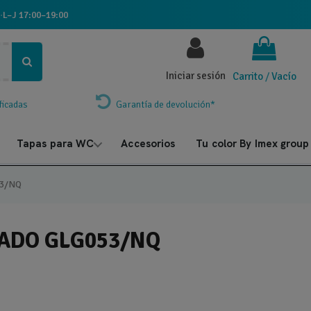
·
L–J 17:00–19:00
Iniciar sesión
Carrito
/
Vacío
ficadas
Garantía de devolución*
Tapas para WC
Accesorios
Tu color By Imex group
3/NQ
ADO GLG053/NQ