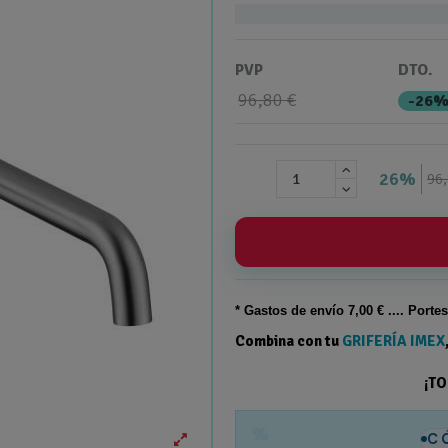
PVP
DTO.
96,80 €
-26
26%
96,
* Gastos de
envío
7,00 € .... Porte
Combina con tu
GRIFERÍA IMEX
¡T
%
C