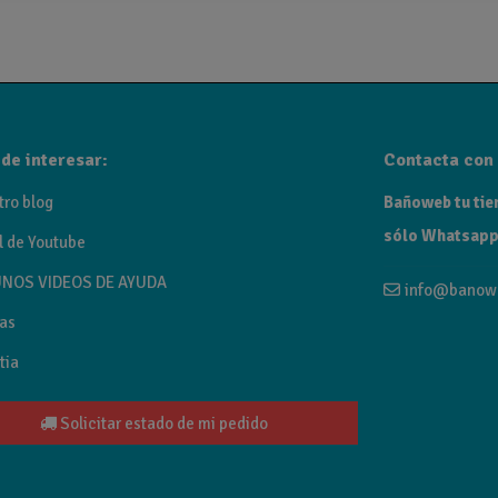
a de baño
fería para baño con un diseño moderno y funcional. Fabricada c
etal, oro cepillado, oro rosa cepillado y níquel cepillado.
de interesar:
Contacta con 
tro blog
Bañoweb tu tien
sólo Whatsapp
l de Youtube
NOS VIDEOS DE AYUDA
info@banow
as
tia
Solicitar estado de mi pedido