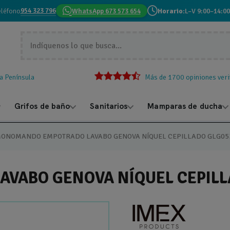
954 323 796
eléfono
WhatsApp 673 573 654
Horario:
L–V 9:00–14:00
la Península
Más de 1700 opiniones veri
Grifos de baño
Sanitarios
Mamparas de ducha
ONOMANDO EMPOTRADO LAVABO GENOVA NÍQUEL CEPILLADO GLG05
VABO GENOVA NÍQUEL CEPILL