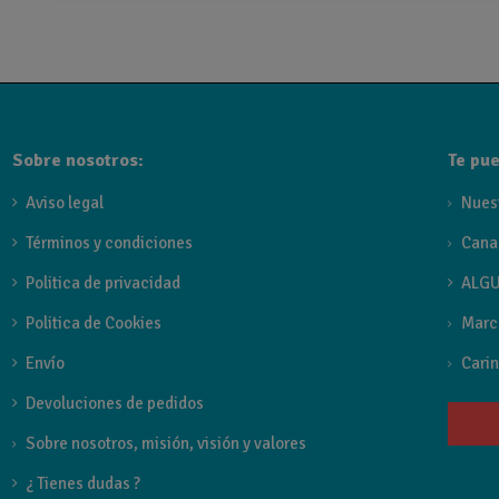
Serie Génova de Imex - Griferí
La serie
Génova
de
Imex
es una colección completa de gri
Disponible en seis acabados: cromo, negro mate, black gun m
Sobre nosotros:
Te pue
Aviso legal
Nues
Términos y condiciones
Cana
Politica de privacidad
ALGU
Politica de Cookies
Marc
Envío
Carin
Devoluciones de pedidos
Sobre nosotros, misión, visión y valores
¿ Tienes dudas ?