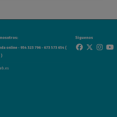
on materiales de alta calidad como latón y acero.
nosotros:
Siguenos
da online - 954 323 796 - 673 573 654 (
 )
eb.es