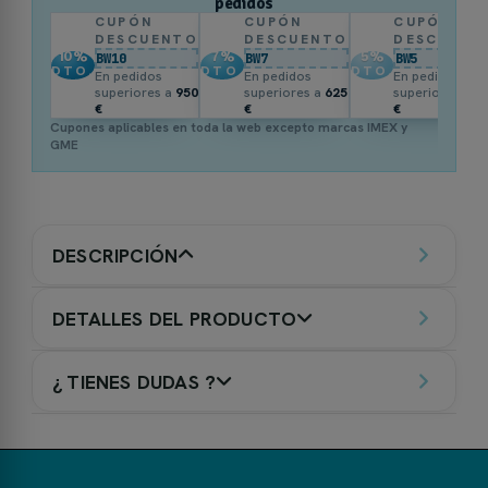
pedidos
CUPÓN
CUPÓN
CUPÓN
DESCUENTO
DESCUENTO
DESCUENT
10
%
7
%
5
%
BW10
BW7
BW5
DTO.
DTO.
DTO.
En pedidos
En pedidos
En pedidos
superiores a
950
superiores a
625
superiores a
3
€
€
€
Cupones aplicables en toda la web excepto marcas IMEX y
GME
DESCRIPCIÓN
DETALLES DEL PRODUCTO
¿ TIENES DUDAS ?