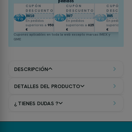
pedidos
CUPÓN
CUPÓN
CUPÓN
DESCUENTO
DESCUENTO
DESCUENT
10
%
7
%
5
%
BW10
BW7
BW5
DTO.
DTO.
DTO.
En pedidos
En pedidos
En pedidos
superiores a
950
superiores a
625
superiores a
3
€
€
€
Cupones aplicables en toda la web excepto marcas IMEX y
GME
DESCRIPCIÓN
DETALLES DEL PRODUCTO
¿ TIENES DUDAS ?