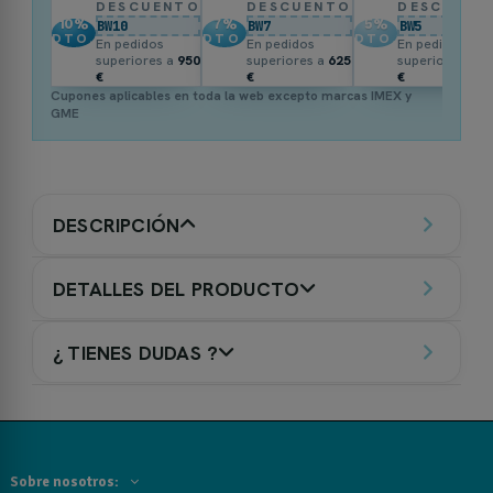
DESCUENTO
DESCUENTO
DESCUENT
10
%
7
%
5
%
BW10
BW7
BW5
DTO.
DTO.
DTO.
En pedidos
En pedidos
En pedidos
superiores a
950
superiores a
625
superiores a
3
€
€
€
Cupones aplicables en toda la web excepto marcas IMEX y
GME
DESCRIPCIÓN
DETALLES DEL PRODUCTO
¿ TIENES DUDAS ?
Sobre nosotros: