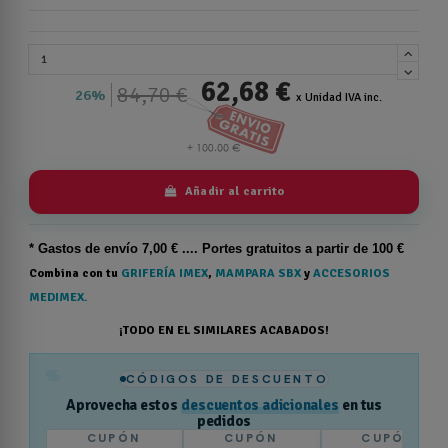
62,68 €
84,70 €
26%
x Unidad IVA inc.
Añadir al carrito
* Gastos de
envío
7,00 € .... Portes gratuitos a partir de 100 €
Combina con tu
GRIFERÍA IMEX
,
MAMPARA SBX
y
ACCESORIOS
MEDIMEX.
¡TODO EN EL SIMILARES ACABADOS!
%
CÓDIGOS DE DESCUENTO
Aprovecha estos
descuentos adicionales
en tus
pedidos
CUPÓN
CUPÓN
CUPÓN