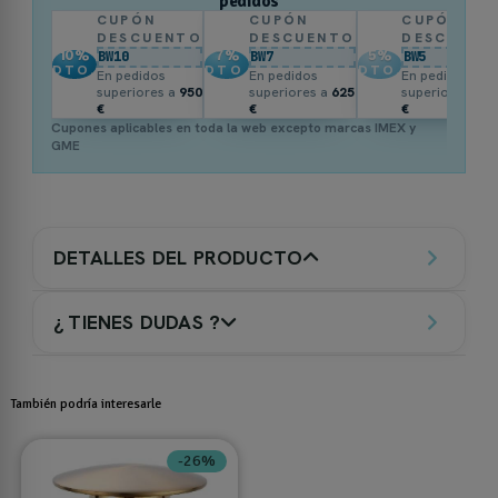
pedidos
CUPÓN
CUPÓN
CUPÓN
DESCUENTO
DESCUENTO
DESCUENT
10
%
7
%
5
%
BW10
BW7
BW5
DTO.
DTO.
DTO.
En pedidos
En pedidos
En pedidos
superiores a
950
superiores a
625
superiores a
3
€
€
€
Cupones aplicables en toda la web excepto marcas IMEX y
GME
DETALLES DEL PRODUCTO
¿ TIENES DUDAS ?
También podría interesarle
-26%