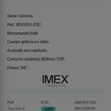
Serie: Génova.
Ref.: BDG053-2OC.
Monomando bidé.
Cuerpo grifería en latón.
Acabado oro cepillado.
Cartucho cerámico Ø26mm TOP.
Flexos 3/8”.
PVP
DTO.
IMPUESTOS
94,38 €
INCLUIDOS
-26%