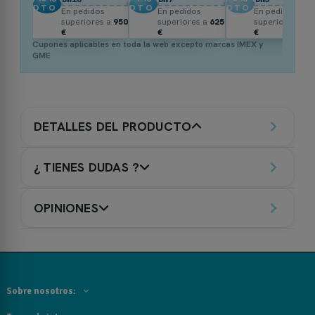
DTO.
DTO.
DTO.
En pedidos
En pedidos
En pedidos
superiores a
950
superiores a
625
superiores a
3
€
€
€
Cupones aplicables en toda la web excepto marcas IMEX y
GME
DETALLES DEL PRODUCTO
¿ TIENES DUDAS ?
OPINIONES
Sobre nosotros: