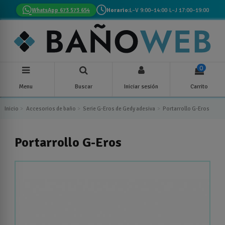
WhatsApp 673 573 654
Horario:
L–V 9:00–14:00
·
L–J 17:00–19:00
0
Menu
Buscar
Iniciar sesión
Carrito
Inicio
Accesorios de baño
Serie G-Eros de Gedy adesiva
Portarrollo G-Eros
Portarrollo G-Eros