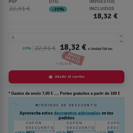
PVP
DTO.
IMPUESTOS
22,91 €
INCLUIDOS
-20%
18,32 €
18,32 €
22,91 €
20%
x Unidad IVA inc.
Añadir al carrito
* Gastos de
envío
7,00 € .... Portes gratuitos a partir de 100 €
%
CÓDIGOS DE DESCUENTO
Aprovecha estos
descuentos adicionales
en tus
pedidos
CUPÓN
CUPÓN
CUPÓN
DESCUENTO
DESCUENTO
DESCUENT
10
%
7
%
5
%
BW10
BW7
BW5