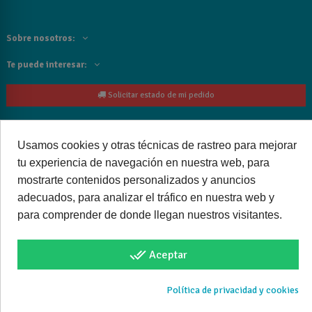
Sobre nosotros:
Te puede interesar:
Solicitar estado de mi pedido
Contacta con nosotros:
Usamos cookies y otras técnicas de rastreo para mejorar
Siguenos
tu experiencia de navegación en nuestra web, para
mostrarte contenidos personalizados y anuncios
Cancelar o devolver un pedido
adecuados, para analizar el tráfico en nuestra web y
para comprender de donde llegan nuestros visitantes.
done_all
Aceptar
Copyright © 2025 bañoweb- Todos los derechos reservados
Política de privacidad y cookies