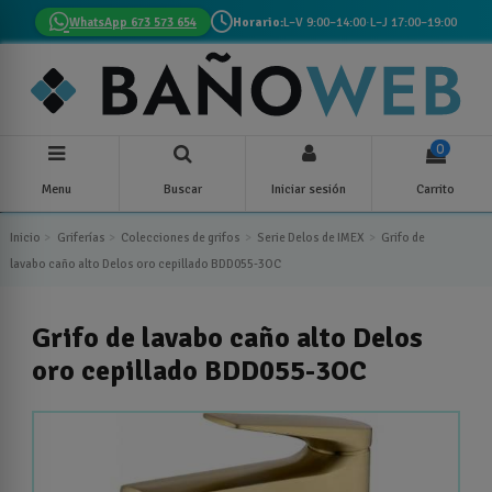
WhatsApp 673 573 654
Horario:
L–V 9:00–14:00
·
L–J 17:00–19:00
0
Menu
Buscar
Iniciar sesión
Carrito
Inicio
Griferías
Colecciones de grifos
Serie Delos de IMEX
Grifo de
lavabo caño alto Delos oro cepillado BDD055-3OC
Grifo de lavabo caño alto Delos
oro cepillado BDD055-3OC