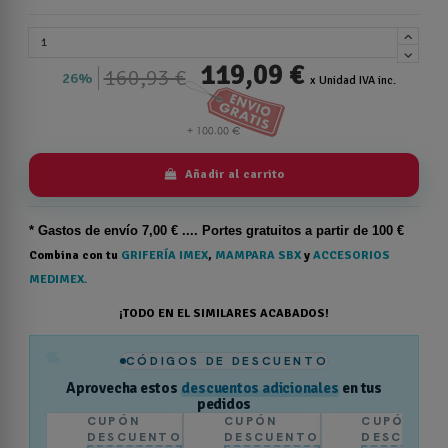
119,09 €
160,93 €
26%
x Unidad IVA inc.
Añadir al carrito
* Gastos de
envío
7,00 € .... Portes gratuitos a partir de 100 €
Combina con tu
GRIFERÍA IMEX
,
MAMPARA SBX
y
ACCESORIOS
MEDIMEX.
¡TODO EN EL SIMILARES ACABADOS!
%
CÓDIGOS DE DESCUENTO
Aprovecha estos
descuentos adicionales
en tus
pedidos
CUPÓN
CUPÓN
CUPÓN
DESCUENTO
DESCUENTO
DESCUENT