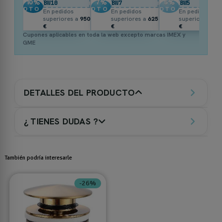
10
%
7
%
5
%
BW10
BW7
BW5
DTO.
DTO.
DTO.
En pedidos
En pedidos
En pedidos
superiores a
950
superiores a
625
superiores a
3
€
€
€
Cupones aplicables en toda la web excepto marcas IMEX y
GME
DETALLES DEL PRODUCTO
¿ TIENES DUDAS ?
También podría interesarle
-26%