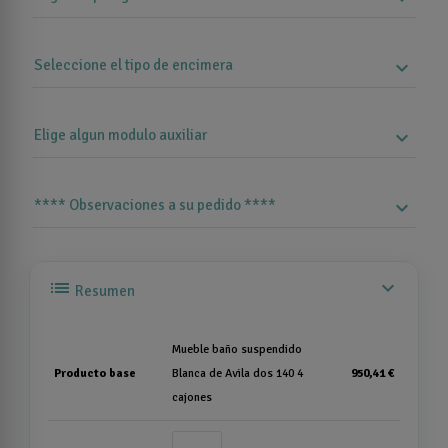
Seleccione el tipo de encimera
expand_more
Elige algun modulo auxiliar
expand_more
**** Observaciones a su pedido ****
expand_more
list
expand_more
Resumen
Mueble baño suspendido
Producto base
Blanca de Avila dos 140 4
950,41 €
cajones