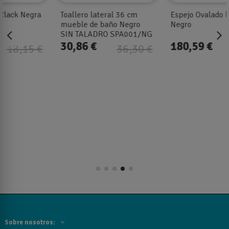
Espejo Ovalado led B-950
Espejo de baño Tokyo
Negro
90x50 cm de Ledimex
triled y antivaho marco
Negro
180,59 €
211,99 €
240,79 €
264,99 €
Sobre nosotros: