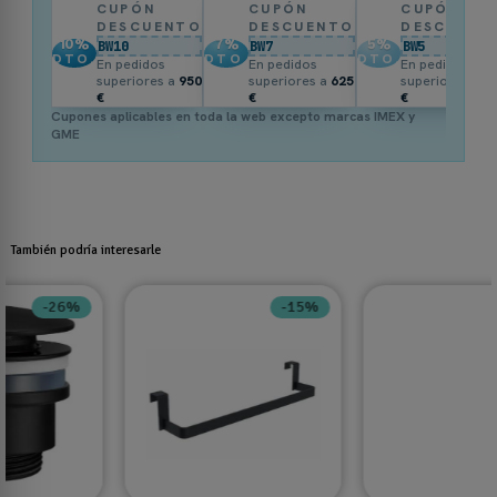
CUPÓN
CUPÓN
CUPÓN
DESCUENTO
DESCUENTO
DESCUENT
10
%
7
%
5
%
BW10
BW7
BW5
DTO.
DTO.
DTO.
En pedidos
En pedidos
En pedidos
superiores a
950
superiores a
625
superiores a
3
€
€
€
Cupones aplicables en toda la web excepto marcas IMEX y
GME
También podría interesarle
-25%
-20%