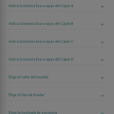
Indica la textura lisa o rayas del Cajon A
expand_more
Indica la textura lisa o rayas del Cajón B
expand_more
Indica la textura lisa o rayas del Cajón C
expand_more
Indica la textura lisa o rayas del Cajon D
expand_more
Elige el color del mueble
expand_more
Elige el tipo de tirador
expand_more
Elige la tipología de encimera
expand_more