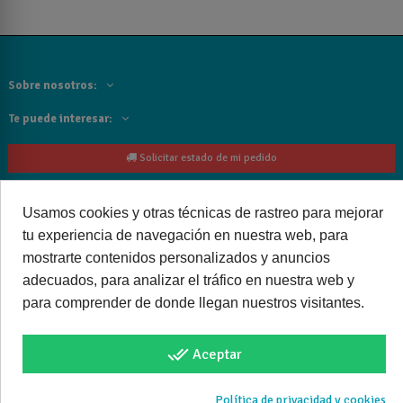
Sobre nosotros:
Te puede interesar:
Solicitar estado de mi pedido
Contacta con nosotros:
Usamos cookies y otras técnicas de rastreo para mejorar
Siguenos
tu experiencia de navegación en nuestra web, para
mostrarte contenidos personalizados y anuncios
Cancelar o devolver un pedido
adecuados, para analizar el tráfico en nuestra web y
para comprender de donde llegan nuestros visitantes.
done_all
Aceptar
Copyright © 2025 bañoweb- Todos los derechos reservados
Política de privacidad y cookies