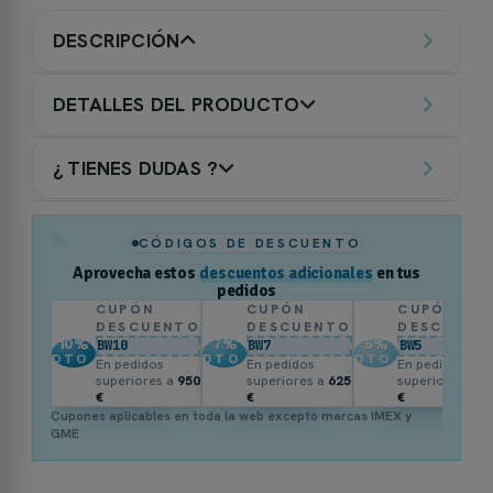
DESCRIPCIÓN
DETALLES DEL PRODUCTO
¿ TIENES DUDAS ?
%
CÓDIGOS DE DESCUENTO
Aprovecha estos
descuentos adicionales
en tus
pedidos
CUPÓN
CUPÓN
CUPÓN
DESCUENTO
DESCUENTO
DESCUENT
10
%
7
%
5
%
BW10
BW7
BW5
DTO.
DTO.
DTO.
En pedidos
En pedidos
En pedidos
superiores a
950
superiores a
625
superiores a
3
€
€
€
Cupones aplicables en toda la web excepto marcas IMEX y
GME