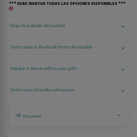
*** DEBE MARCAR TODAS LAS OPCIONES DISPONIBLES ***
Elige el acabado del mueble
expand_more
Selecciona el diseño de frente del mueble
expand_more
Indique si desea orificio para grifo
expand_more
Selecciona el lavabo sobreponer
expand_more
list
expand_more
Resumen