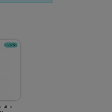
-26%
stático
za