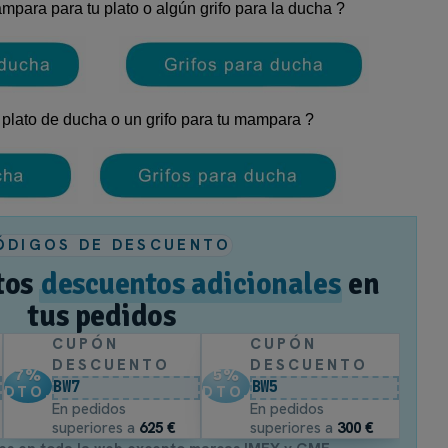
to de baño con la luminosidad y pureza del
plato de ducha Me
para para tu plato o algún grifo para la ducha ?
mpuesto de resina y fibra de vidrio, ofrece una resistencia so
ercuri Blanco?
plato de ducha o un grifo para tu mampara ?
enta con la máxima calificación antideslizante (
Clase 3
), gara
superficie incluye un tratamiento antibacteriano que frena la apa
illa superior centrada cumple estrictamente con la normativa 
 que encaje a la perfección en tu reforma, está disponible en
ÓDIGOS DE DESCUENTO
tos
descuentos adicionales
en
, segura y llena de luz para tu hogar. El modelo Mercuri de Kas
tus pedidos
CUPÓN
CUPÓN
DESCUENTO
DESCUENTO
7
%
5
%
BW7
BW5
DTO.
DTO.
En pedidos
En pedidos
superiores a
625 €
superiores a
300 €