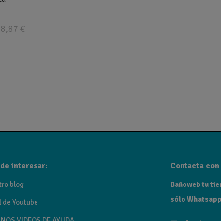
8,87 €
de interesar:
Contacta con 
tro blog
Bañoweb tu tien
sólo Whatsapp
l de Youtube
NOS VIDEOS DE AYUDA