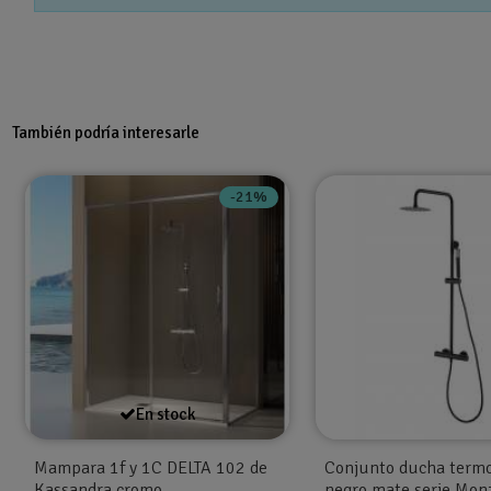
También podría interesarle
-21%
En stock
Mampara 1f y 1C DELTA 102 de
Conjunto ducha termo
Kassandra cromo
negro mate serie Mon