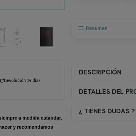
list
Resumen
DESCRIPCIÓN
Devolución 14 días
DETALLES DEL P
¿ TIENES DUDAS ?
siempre a medida estandar,
Plato de ducha Mercuri Kas
de hacer y recomendamos