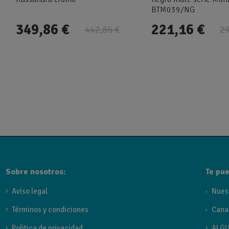
BTM039/NG
349,86 €
221,16 €
442,86 €
29
Sobre nosotros:
Te pue
Aviso legal
Nues
Términos y condiciones
Cana
Politica de privacidad
ALGU