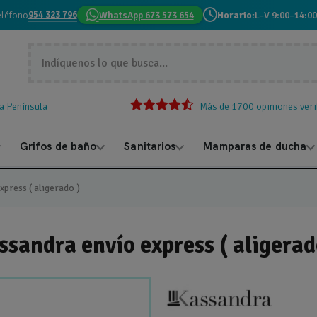
954 323 796
eléfono
WhatsApp 673 573 654
Horario:
L–V 9:00–14:00
la Península
Más de 1700 opiniones veri
Grifos de baño
Sanitarios
Mamparas de ducha
press ( aligerado )
sandra envío express ( aligerad