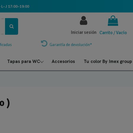
·
L–J 17:00–19:00
Iniciar sesión
Carrito
/
Vacío
ficadas
Garantía de devolución*
Tapas para WC
Accesorios
Tu color By Imex group
o )