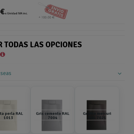
 €
x Unidad IVA inc.
R TODAS LAS OPCIONES
*
eseas
expand_more
ta perla RAL
Gris cemento RAL
Grafito mercuri
1013
7004
RAL 7021