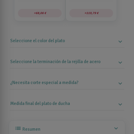
68,06 €
119,79 €
Seleccione el color del plato
expand_more
Seleccione la terminación de la rejilla de acero
expand_more
¿Necesita corte especial a medida?
expand_more
Medida final del plato de ducha
expand_more
list
expand_more
Resumen