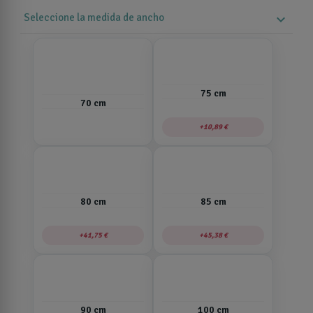
Seleccione la medida de ancho
expand_more
75 cm
70 cm
10,89 €
80 cm
85 cm
41,75 €
45,38 €
90 cm
100 cm