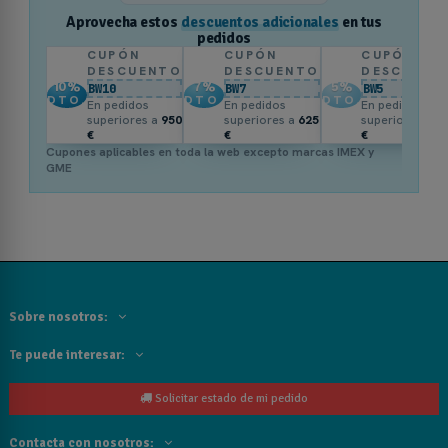
Aprovecha estos
descuentos adicionales
en tus
pedidos
CUPÓN
CUPÓN
CUPÓN
DESCUENTO
DESCUENTO
DESCUENT
10
%
7
%
5
%
BW10
BW7
BW5
DTO.
DTO.
DTO.
En pedidos
En pedidos
En pedidos
superiores a
950
superiores a
625
superiores a
3
€
€
€
Cupones aplicables en toda la web excepto marcas IMEX y
GME
Sobre nosotros:
Te puede interesar:
Solicitar estado de mi pedido
Contacta con nosotros: