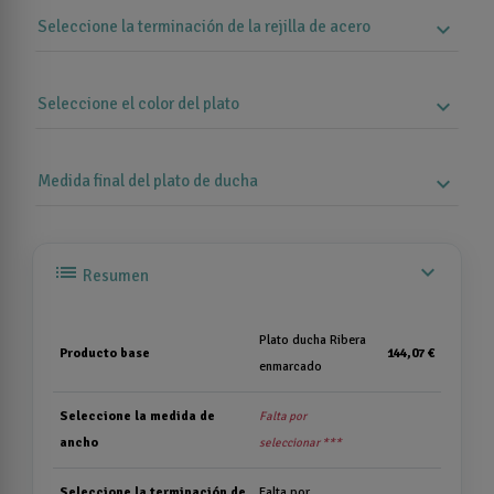
Seleccione la terminación de la rejilla de acero
expand_more
Seleccione el color del plato
expand_more
Medida final del plato de ducha
expand_more
list
expand_more
Resumen
Plato ducha Ribera
Producto base
144,07 €
enmarcado
Seleccione la medida de
Falta por
ancho
seleccionar ***
Seleccione la terminación de
Falta por