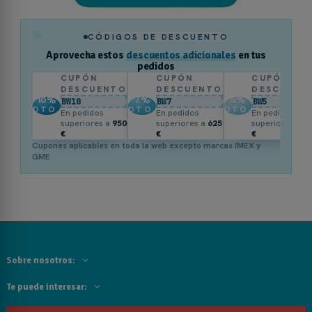
%
CÓDIGOS DE DESCUENTO
Aprovecha estos
descuentos adicionales
en tus
pedidos
CUPÓN
CUPÓN
CUPÓN
DESCUENTO
DESCUENTO
DESCUENT
10
%
7
%
5
%
BW10
BW7
BW5
DTO.
DTO.
DTO.
En pedidos
En pedidos
En pedidos
superiores a
950
superiores a
625
superiores a
3
€
€
€
Cupones aplicables en toda la web excepto marcas IMEX y
GME
Sobre nosotros:
Te puede interesar: