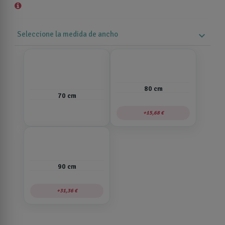
Seleccione la medida de ancho
expand_more
80 cm
70 cm
15,68 €
90 cm
31,36 €