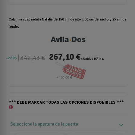
Columna suspendida Natalia de 150 cm de alto x 30 cm de ancho y 25 cm de
fondo.
267,10 €
342,43 €
22%
x Unidad IVA inc.
*** DEBE MARCAR TODAS LAS OPCIONES DISPONIBLES ***
Seleccione la apertura de la puerta
expand_more