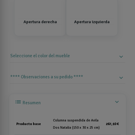
Apertura derecha
Apertura izquierda
Seleccione el color del mueble
expand_more
**** Observaciones a su pedido ****
expand_more
list
expand_more
Resumen
Columna suspendida de Avila
Producto base
267,10 €
Dos Natalia (150 x 30 x 25 cm)