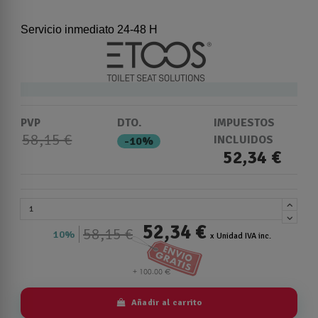
Servicio inmediato 24-48 H
PVP
DTO.
IMPUESTOS
58,15 €
INCLUIDOS
-10%
52,34 €
52,34 €
58,15 €
10%
x Unidad IVA inc.
Añadir al carrito