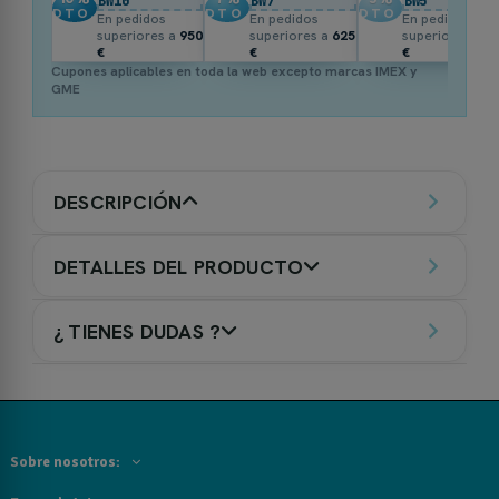
BW10
BW7
BW5
DTO.
DTO.
DTO.
En pedidos
En pedidos
En pedidos
superiores a
950
superiores a
625
superiores a
3
€
€
€
Cupones aplicables en toda la web excepto marcas IMEX y
GME
DESCRIPCIÓN
DETALLES DEL PRODUCTO
¿ TIENES DUDAS ?
Sobre nosotros: