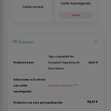
Caída Amortiguada
Caída normal
9,80 €
list
expand_more
Resumen
Tapa compatible Wc
Producto base
Duroplast Happening de
50,57 €
Roca blanca
Seleccione si la desea
con caída
Falta por seleccionar ***
amortiguada
50,57 €
Producto con esta personalización