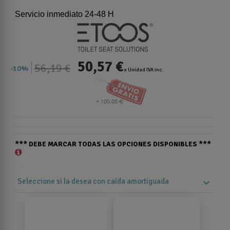
Servicio inmediato 24-48 H
50,57 €
56,19 €
10%
x Unidad IVA inc.
*** DEBE MARCAR TODAS LAS OPCIONES DISPONIBLES ***
Seleccione si la desea con caída amortiguada
expand_more