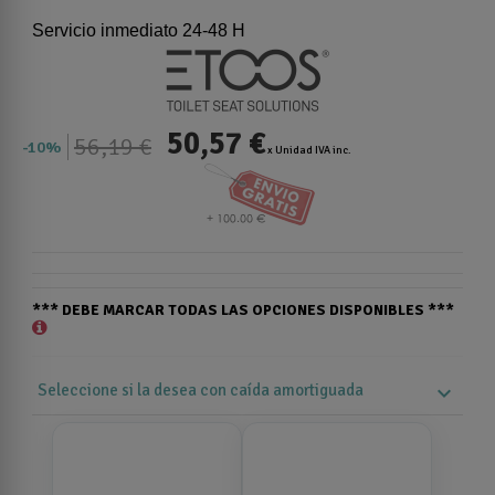
Servicio inmediato 24-48 H
50,57 €
56,19 €
10%
x Unidad IVA inc.
*** DEBE MARCAR TODAS LAS OPCIONES DISPONIBLES ***
Seleccione si la desea con caída amortiguada
expand_more