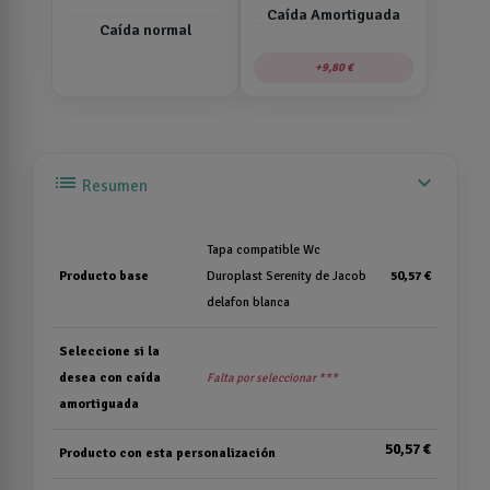
Caída Amortiguada
Caída normal
9,80 €
list
expand_more
Resumen
Tapa compatible Wc
Producto base
Duroplast Serenity de Jacob
50,57 €
delafon blanca
Seleccione si la
desea con caída
Falta por seleccionar ***
amortiguada
50,57 €
Producto con esta personalización