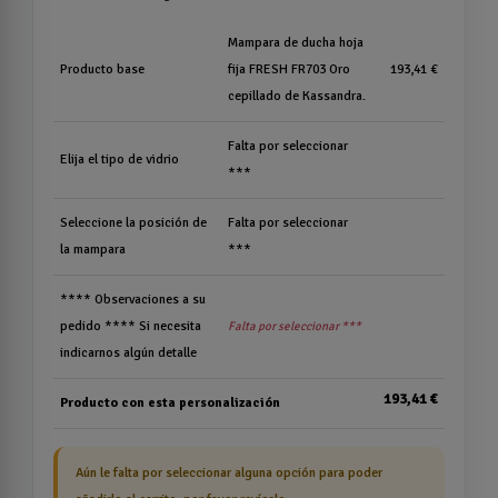
Mampara de ducha hoja
Producto base
fija FRESH FR703 Oro
193,41 €
cepillado de Kassandra.
Falta por seleccionar
Elija el tipo de vidrio
***
Seleccione la posición de
Falta por seleccionar
la mampara
***
**** Observaciones a su
pedido **** Si necesita
Falta por seleccionar ***
indicarnos algún detalle
193,41 €
Producto con esta personalización
Aún le falta por seleccionar alguna opción para poder