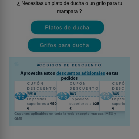
¿ Necesitas un plato de ducha o un grifo para tu
mampara ?
%
CÓDIGOS DE DESCUENTO
Aprovecha estos
descuentos adicionales
en tus
pedidos
CUPÓN
CUPÓN
CUPÓN
DESCUENTO
DESCUENTO
DESCUENT
10
%
7
%
5
%
BW10
BW7
BW5
DTO.
DTO.
DTO.
En pedidos
En pedidos
En pedidos
superiores a
950
superiores a
625
superiores a
3
€
€
€
Cupones aplicables en toda la web excepto marcas IMEX y
GME