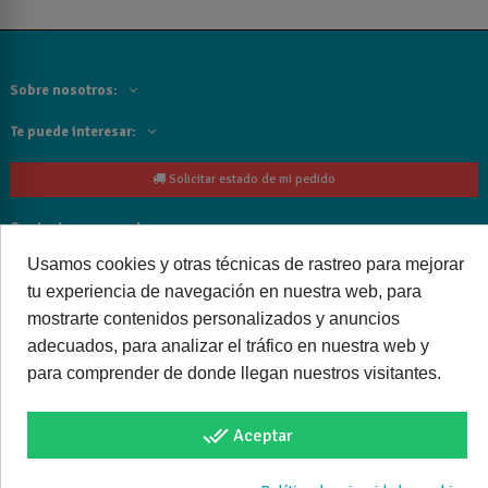
Sobre nosotros:
Te puede interesar:
Solicitar estado de mi pedido
Contacta con nosotros:
Usamos cookies y otras técnicas de rastreo para mejorar
Siguenos
tu experiencia de navegación en nuestra web, para
mostrarte contenidos personalizados y anuncios
Cancelar o devolver un pedido
adecuados, para analizar el tráfico en nuestra web y
para comprender de donde llegan nuestros visitantes.
done_all
Aceptar
Copyright © 2025 bañoweb- Todos los derechos reservados