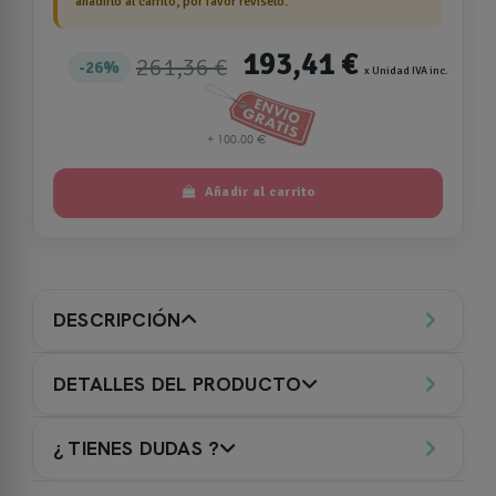
añadirlo al carrito, por favor revíselo.
193,41 €
261,36 €
26%
x Unidad IVA inc.
Añadir al carrito
DESCRIPCIÓN
DETALLES DEL PRODUCTO
¿ TIENES DUDAS ?