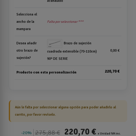
acanalado
Selecciona el
ancho de la
Falta por seleccionar ***
mampara
Desea añadir
Brazo de sujeción
otro brazo de
0,00 €
cuadrada extensible (70-110cm)
sujeción?
90º DE SERIE
220,70 €
Producto con esta personalización
Aún le falta por seleccionar alguna opción para poder añadirlo al
carrito, por favor revíselo.
220,70 €
275,88 €
20%
x Unidad IVA inc.