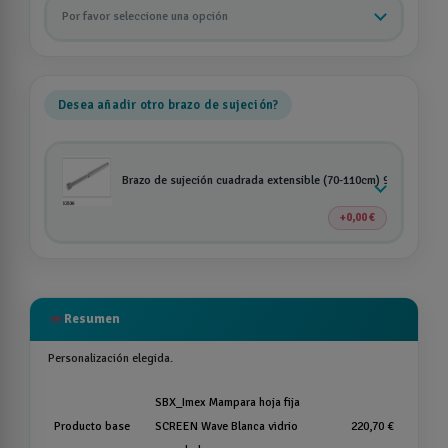
Por favor seleccione una opción
Desea añadir otro brazo de sujeción?
Brazo de sujeción cuadrada extensible (70-110cm) 90º DE SER
0,00 €
list
Resumen
Personalización elegida.
SBX_Imex Mampara hoja fija
Producto base
SCREEN Wave Blanca vidrio
220,70 €