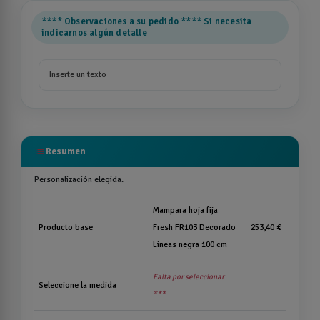
**** Observaciones a su pedido **** Si necesita
indicarnos algún detalle
list
Resumen
Personalización elegida.
Mampara hoja fija
Producto base
Fresh FR103 Decorado
253,40 €
Lineas negra 100 cm
Falta por seleccionar
Seleccione la medida
***