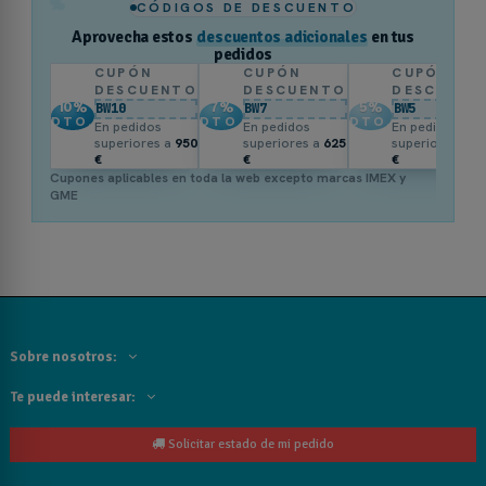
%
CÓDIGOS DE DESCUENTO
Aprovecha estos
descuentos adicionales
en tus
pedidos
CUPÓN
CUPÓN
CUPÓN
DESCUENTO
DESCUENTO
DESCUENT
10
%
7
%
5
%
BW10
BW7
BW5
DTO.
DTO.
DTO.
En pedidos
En pedidos
En pedidos
superiores a
950
superiores a
625
superiores a
3
€
€
€
Cupones aplicables en toda la web excepto marcas IMEX y
GME
Sobre nosotros:
Te puede interesar:
Solicitar estado de mi pedido