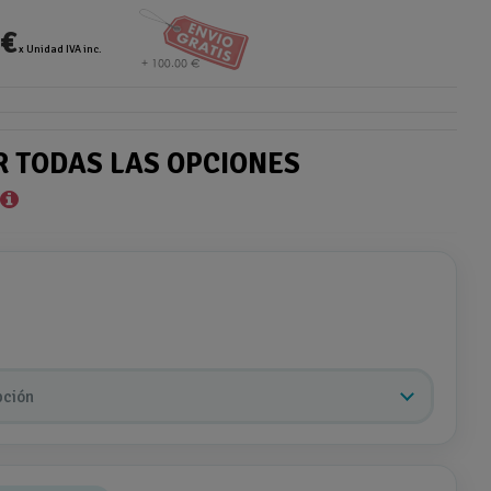
 €
x Unidad IVA inc.
R TODAS LAS OPCIONES
*
pción