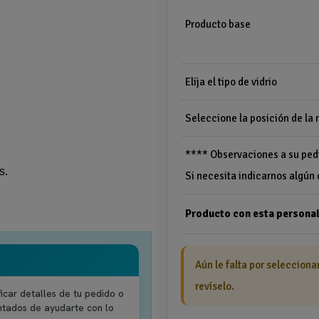
Producto base
Elija el tipo de vidrio
Seleccione la posición de l
**** Observaciones a su ped
s.
Si necesita indicarnos algún 
Producto con esta personal
Aún le falta por selecciona
revíselo.
icar detalles de tu pedido o
ntados de ayudarte con lo