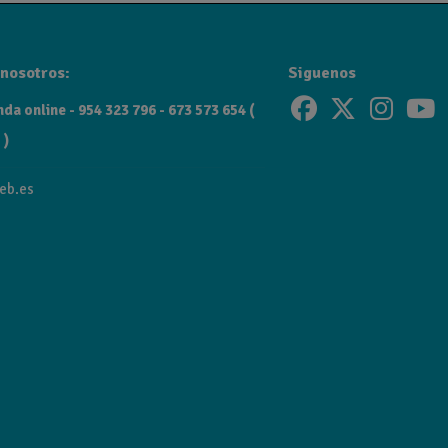
nosotros:
Siguenos
da online - 954 323 796 - 673 573 654 (
 )
eb.es