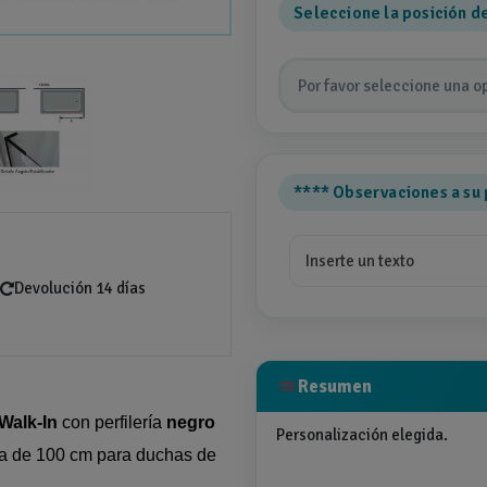
Seleccione la posición 
Por favor seleccione una o
**** Observaciones a su 
Devolución 14 días
list
Resumen
Walk-In
con perfilería
negro
Personalización elegida.
ada de 100 cm para duchas de