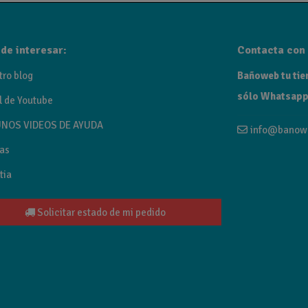
de interesar:
Contacta con 
tro blog
Bañoweb tu tien
sólo Whatsapp
l de Youtube
NOS VIDEOS DE AYUDA
info@banow
as
tia
Solicitar estado de mi pedido