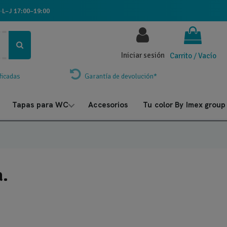
·
L–J 17:00–19:00
Iniciar sesión
Carrito
/
Vacío
ficadas
Garantía de devolución*
Tapas para WC
Accesorios
Tu color By Imex group
a.