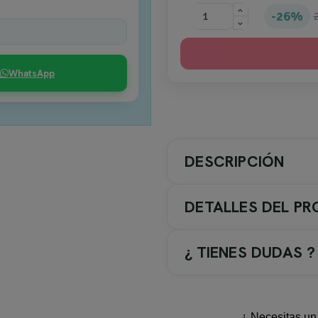
26%
WhatsApp
DESCRIPCIÓN
DETALLES DEL P
¿ TIENES DUDAS ?
El panel fijo
Fresh FR703
de 
La
altura de 195 cm
ofrece un
¿ Necesitas un 