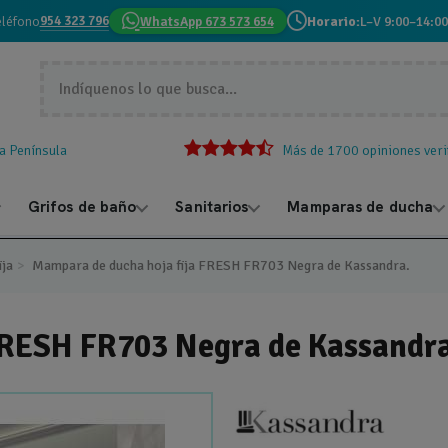
954 323 796
eléfono
WhatsApp 673 573 654
Horario:
L–V 9:00–14:00
la Península
Más de 1700 opiniones veri
Grifos de baño
Sanitarios
Mamparas de ducha
ija
Mampara de ducha hoja fija FRESH FR703 Negra de Kassandra.
FRESH FR703 Negra de Kassandr