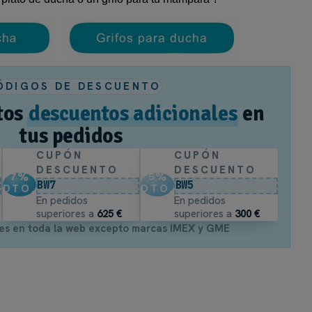
 Walk-In con barra articulada.
ÓDIGOS DE DESCUENTO
tos
descuentos adicionales
en
tus pedidos
lada 100 cm en aluminio.
CUPÓN
CUPÓN
métrico.
DESCUENTO
DESCUENTO
7
%
5
%
sación para desniveles.
BW7
BW5
DTO.
DTO.
En pedidos
En pedidos
a.
superiores a
625 €
superiores a
300 €
es en toda la web excepto marcas IMEX y GME
elector: medida del panel.
sandra.