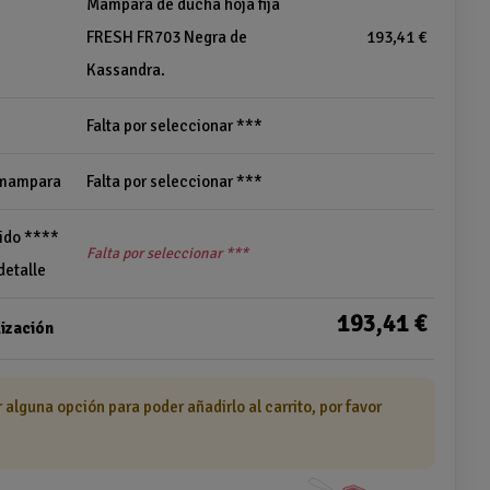
Mampara de ducha hoja fija
FRESH FR703 Negra de
193,41 €
Kassandra.
Falta por seleccionar ***
a mampara
Falta por seleccionar ***
ido ****
Falta por seleccionar ***
detalle
193,41 €
ización
r alguna opción para poder añadirlo al carrito, por favor