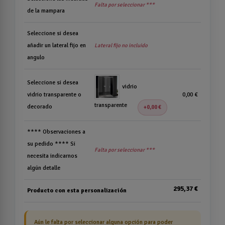
Falta por seleccionar ***
de la mampara
Seleccione si desea
añadir un lateral fijo en
Lateral fijo no incluido
angulo
Seleccione si desea
vidrio
vidrio transparente o
0,00 €
transparente
decorado
0,00 €
**** Observaciones a
su pedido **** Si
Falta por seleccionar ***
necesita indicarnos
algún detalle
295,37 €
Producto con esta personalización
Aún le falta por seleccionar alguna opción para poder