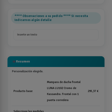
**** Observaciones a su pedido **** Si necesita
indicarnos algún detalle
list
Resumen
Personalización elegida.
Mampara de ducha frontal
LUNA LU102 Cromo de
Producto base
295,37 €
Kassandra. Frontal con 1
puerta corredera
Seleccione las medidas