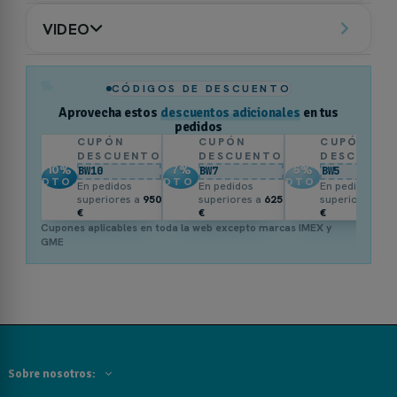
VIDEO
%
CÓDIGOS DE DESCUENTO
Aprovecha estos
descuentos adicionales
en tus
pedidos
CUPÓN
CUPÓN
CUPÓN
DESCUENTO
DESCUENTO
DESCUENT
10
%
7
%
5
%
BW10
BW7
BW5
DTO.
DTO.
DTO.
En pedidos
En pedidos
En pedidos
superiores a
950
superiores a
625
superiores a
3
€
€
€
Cupones aplicables en toda la web excepto marcas IMEX y
GME
Sobre nosotros: