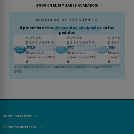
¡TODO EN EL SIMILARES ACABADOS!
%
CÓDIGOS DE DESCUENTO
Aprovecha estos
descuentos adicionales
en tus
pedidos
CUPÓN
CUPÓN
CUPÓN
DESCUENTO
DESCUENTO
DESCUENT
10
%
7
%
5
%
BW10
BW7
BW5
DTO.
DTO.
DTO.
En pedidos
En pedidos
En pedidos
superiores a
950
superiores a
625
superiores a
3
€
€
€
Cupones aplicables en toda la web excepto marcas IMEX y
GME
Sobre nosotros:
Te puede interesar: