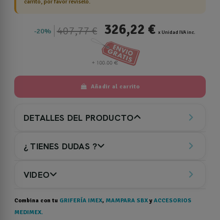
carrito, por favor revíselo.
326,22 €
407,77 €
20%
x Unidad IVA inc.
Añadir al carrito
DETALLES DEL PRODUCTO
¿ TIENES DUDAS ?
VIDEO
Combina con tu
GRIFERÍA IMEX
,
MAMPARA SBX
y
ACCESORIOS
MEDIMEX.