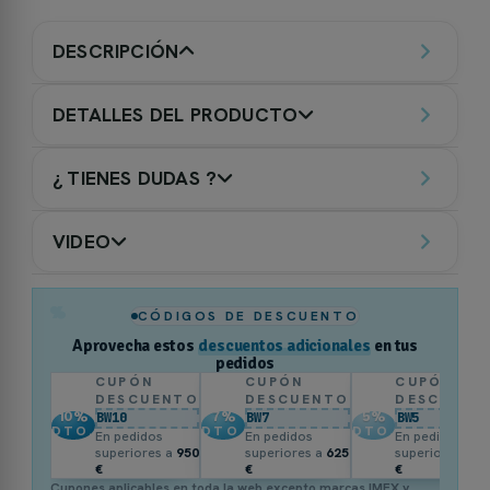
DESCRIPCIÓN
DETALLES DEL PRODUCTO
¿ TIENES DUDAS ?
VIDEO
%
CÓDIGOS DE DESCUENTO
Aprovecha estos
descuentos adicionales
en tus
pedidos
CUPÓN
CUPÓN
CUPÓN
DESCUENTO
DESCUENTO
DESCUENT
10
%
7
%
5
%
BW10
BW7
BW5
DTO.
DTO.
DTO.
En pedidos
En pedidos
En pedidos
superiores a
950
superiores a
625
superiores a
3
€
€
€
Cupones aplicables en toda la web excepto marcas IMEX y