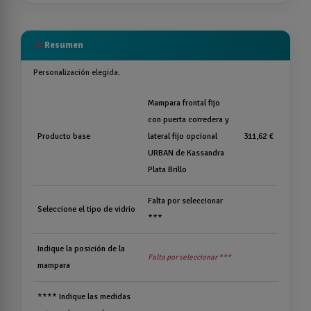
list
Resumen
Personalización elegida.
Mampara frontal fijo
con puerta corredera y
Producto base
lateral fijo opcional
311,62 €
URBAN de Kassandra
Plata Brillo
Falta por seleccionar
Seleccione el tipo de vidrio
***
Indique la posición de la
Falta por seleccionar ***
mampara
**** Indique las medidas