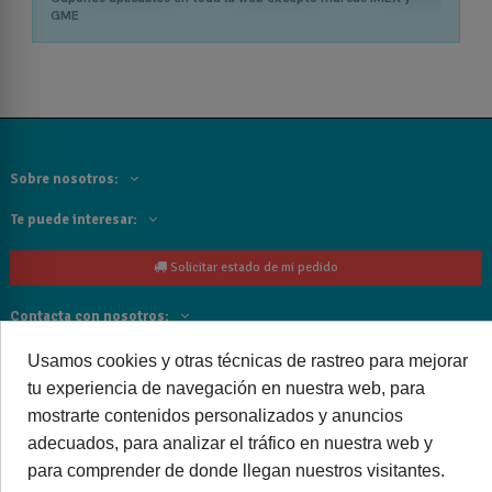
GME
Sobre nosotros:
Te puede interesar:
Solicitar estado de mi pedido
Contacta con nosotros:
Siguenos
Usamos cookies y otras técnicas de rastreo para mejorar
tu experiencia de navegación en nuestra web, para
Cancelar o devolver un pedido
mostrarte contenidos personalizados y anuncios
adecuados, para analizar el tráfico en nuestra web y
para comprender de donde llegan nuestros visitantes.