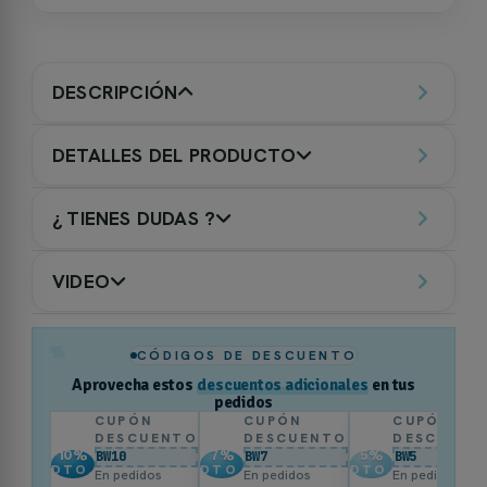
DESCRIPCIÓN
DETALLES DEL PRODUCTO
¿ TIENES DUDAS ?
VIDEO
%
CÓDIGOS DE DESCUENTO
Aprovecha estos
descuentos adicionales
en tus
pedidos
CUPÓN
CUPÓN
CUPÓN
DESCUENTO
DESCUENTO
DESCUENT
10
%
7
%
5
%
BW10
BW7
BW5
DTO.
DTO.
DTO.
En pedidos
En pedidos
En pedidos