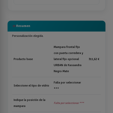
list
Resumen
Personalización elegida.
Mampara frontal fijo
con puerta corredera y
Producto base
lateral fijo opcional
311,62 €
URBAN de Kassandra
Negro Mate
Falta por seleccionar
Seleccione el tipo de vidrio
***
Indique la posición de la
Falta por seleccionar ***
mampara