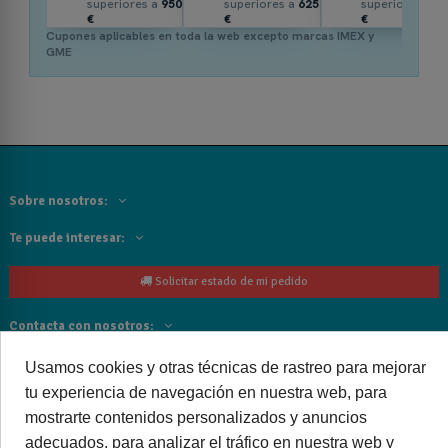
superiores a
950
superiores a
625
superiores a
3
€
€
€
Cupones aplicables en toda la web excepto marcas IMEX y
GME
Sobre nosotros:
Te puede interesar:
Solicitar estado de mi pedido
Contacta con nosotros:
Siguenos
Usamos cookies y otras técnicas de rastreo para mejorar
tu experiencia de navegación en nuestra web, para
Cancelar o devolver un pedido
mostrarte contenidos personalizados y anuncios
adecuados, para analizar el tráfico en nuestra web y