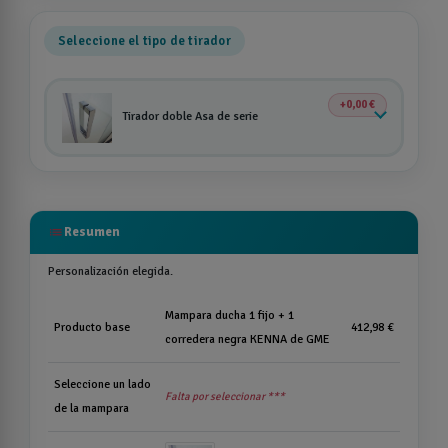
Seleccione el tipo de tirador
0,00 €
Tirador doble Asa de serie
list
Resumen
Personalización elegida.
Mampara ducha 1 fijo + 1
Producto base
412,98 €
corredera negra KENNA de GME
Seleccione un lado
Falta por seleccionar ***
de la mampara