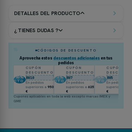
DETALLES DEL PRODUCTO
¿ TIENES DUDAS ?
%
CÓDIGOS DE DESCUENTO
Aprovecha estos
descuentos adicionales
en tus
pedidos
CUPÓN
CUPÓN
CUPÓN
DESCUENTO
DESCUENTO
DESCUENT
10
%
7
%
5
%
BW10
BW7
BW5
DTO.
DTO.
DTO.
En pedidos
En pedidos
En pedidos
superiores a
950
superiores a
625
superiores a
3
€
€
€
Cupones aplicables en toda la web excepto marcas IMEX y
GME