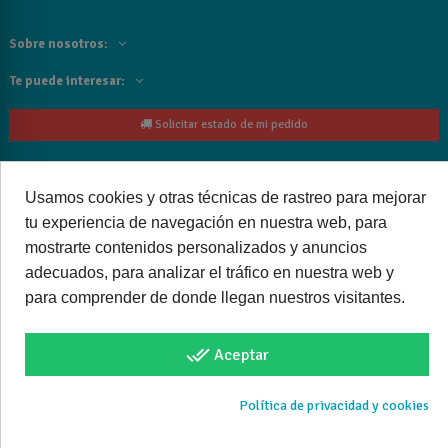
Sobre nosotros:
Te puede interesar:
Solicitar estado de mi pedido
Contacta con nosotros:
Usamos cookies y otras técnicas de rastreo para mejorar
Siguenos
tu experiencia de navegación en nuestra web, para
mostrarte contenidos personalizados y anuncios
Cancelar o devolver un pedido
adecuados, para analizar el tráfico en nuestra web y
para comprender de donde llegan nuestros visitantes.
done_all
Aceptar
Copyright © 2025 bañoweb- Todos los derechos reservados
Política de privacidad y cookies