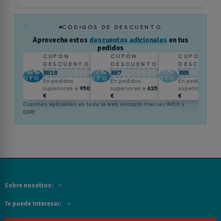
%
CÓDIGOS DE DESCUENTO
Aprovecha estos
descuentos adicionales
en tus
pedidos
CUPÓN
CUPÓN
CUPÓN
DESCUENTO
DESCUENTO
DESCUENT
10
%
7
%
5
%
BW10
BW7
BW5
DTO.
DTO.
DTO.
En pedidos
En pedidos
En pedidos
superiores a
950
superiores a
625
superiores a
3
€
€
€
Cupones aplicables en toda la web excepto marcas IMEX y
GME
Sobre nosotros:
Te puede interesar: