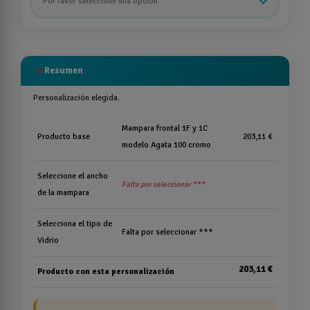
Por favor seleccione una opción
list
Resumen
Personalización elegida.
Mampara frontal 1F y 1C
Producto base
203,11 €
modelo Agata 100 cromo
Seleccione el ancho
Falta por seleccionar ***
de la mampara
Selecciona el tipo de
Falta por seleccionar ***
Vidrio
203,11 €
Producto con esta personalización