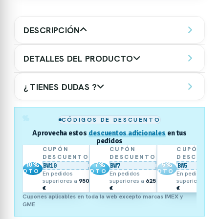
DESCRIPCIÓN
DETALLES DEL PRODUCTO
¿ TIENES DUDAS ?
%
CÓDIGOS DE DESCUENTO
Aprovecha estos
descuentos adicionales
en tus
pedidos
CUPÓN
CUPÓN
CUPÓN
DESCUENTO
DESCUENTO
DESCUENT
10
%
7
%
5
%
BW10
BW7
BW5
DTO.
DTO.
DTO.
En pedidos
En pedidos
En pedidos
superiores a
950
superiores a
625
superiores a
3
€
€
€
Cupones aplicables en toda la web excepto marcas IMEX y
GME