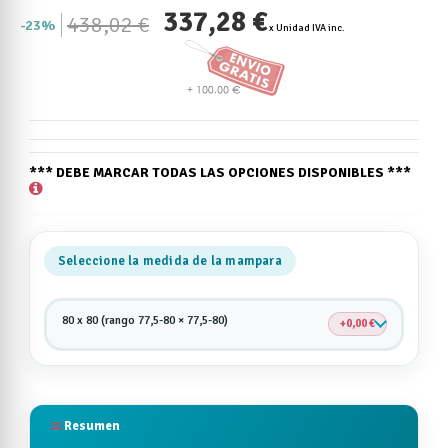
337,28 €
438,02 €
23%
x Unidad IVA inc.
*** DEBE MARCAR TODAS LAS OPCIONES DISPONIBLES ***
Seleccione la medida de la mampara
80 x 80 (rango 77,5-80 × 77,5-80)
0,00 €
list
Resumen