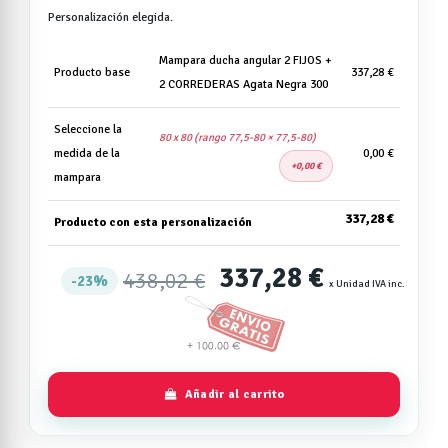
Personalización elegida.
Mampara ducha angular 2 FIJOS +
Producto base
337,28 €
2 CORREDERAS Agata Negra 300
Seleccione la
80 x 80 (rango 77,5-80 × 77,5-80)
medida de la
0,00 €
0,00 €
mampara
337,28 €
Producto con esta personalización
337,28 €
438,02 €
23%
x Unidad IVA inc.
Añadir al carrito