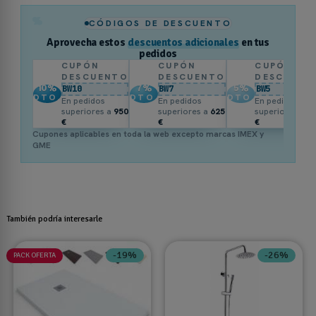
%
CÓDIGOS DE DESCUENTO
Aprovecha estos
descuentos adicionales
en tus
pedidos
CUPÓN
CUPÓN
CUPÓN
DESCUENTO
DESCUENTO
DESCUENT
10
%
7
%
5
%
BW10
BW7
BW5
DTO.
DTO.
DTO.
En pedidos
En pedidos
En pedidos
superiores a
950
superiores a
625
superiores a
3
€
€
€
Cupones aplicables en toda la web excepto marcas IMEX y
GME
También podría interesarle
-19%
-26%
PACK OFERTA