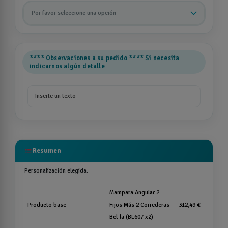
Por favor seleccione una opción
**** Observaciones a su pedido **** Si necesita
indicarnos algún detalle
list
Resumen
Personalización elegida.
Mampara Angular 2
Producto base
Fijos Más 2 Correderas
312,49 €
Bel-la (BL607 x2)