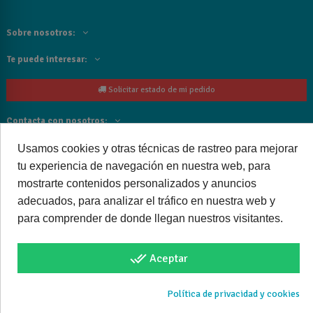
Sobre nosotros:
Te puede interesar:
Solicitar estado de mi pedido
Contacta con nosotros:
Siguenos
Usamos cookies y otras técnicas de rastreo para mejorar
tu experiencia de navegación en nuestra web, para
Cancelar o devolver un pedido
mostrarte contenidos personalizados y anuncios
adecuados, para analizar el tráfico en nuestra web y
para comprender de donde llegan nuestros visitantes.
done_all
Aceptar
Copyright © 2025 bañoweb- Todos los derechos reservados
Política de privacidad y cookies