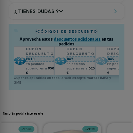
¿ TIENES DUDAS ?
%
CÓDIGOS DE DESCUENTO
Aprovecha estos
descuentos adicionales
en tus
pedidos
CUPÓN
CUPÓN
CUPÓN
DESCUENTO
DESCUENTO
DESCUENT
10
%
7
%
5
%
BW10
BW7
BW5
DTO.
DTO.
DTO.
En pedidos
En pedidos
En pedidos
superiores a
950
superiores a
625
superiores a
3
€
€
€
Cupones aplicables en toda la web excepto marcas IMEX y
GME
También podría interesarle
-26%
-15%