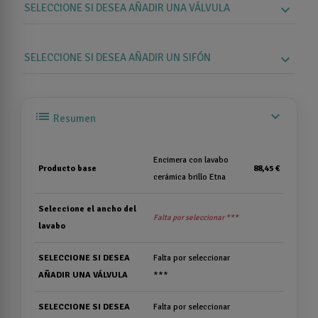
SELECCIONE SI DESEA AÑADIR UNA VÁLVULA
expand_more
SELECCIONE SI DESEA AÑADIR UN SIFÓN
expand_more
list
expand_more
Resumen
Encimera con lavabo
Producto base
88,45 €
cerámica brillo Etna
Seleccione el ancho del
Falta por seleccionar ***
lavabo
SELECCIONE SI DESEA
Falta por seleccionar
AÑADIR UNA VÁLVULA
***
SELECCIONE SI DESEA
Falta por seleccionar