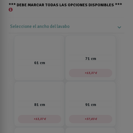
*** DEBE MARCAR TODAS LAS OPCIONES DISPONIBLES ***
Seleccione el ancho del lavabo
expand_more
71 cm
61 cm
13,37 €
81 cm
91 cm
13,37 €
37,03 €