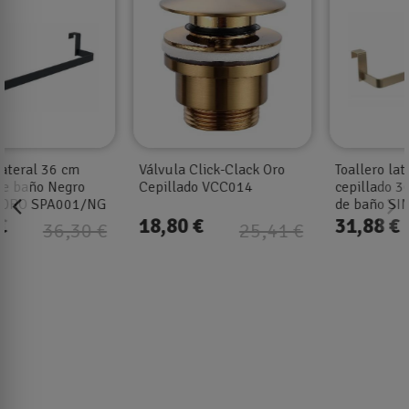
Válvula Click-Clack Oro
Toallero lateral Oro
Cepillado VCC014
cepillado 36 cm mueble
de baño SIN TALADRO
SPA001/OC
18,80 €
31,88 €
25,41 €
37,51 €