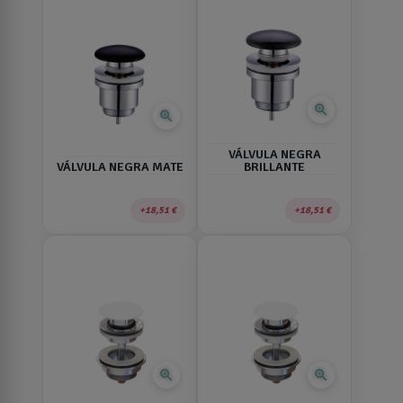
zoom_in
zoom_in
VÁLVULA NEGRA
VÁLVULA NEGRA MATE
BRILLANTE
18,51 €
18,51 €
zoom_in
zoom_in