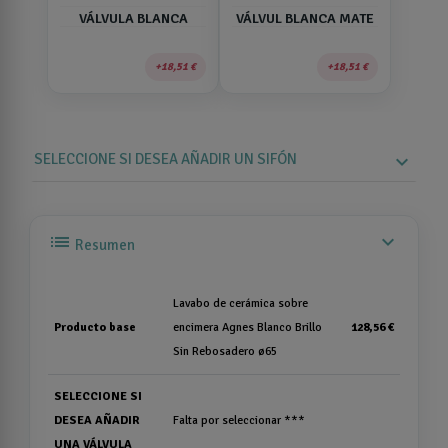
VÁLVULA BLANCA
VÁLVUL BLANCA MATE
18,51 €
18,51 €
SELECCIONE SI DESEA AÑADIR UN SIFÓN
expand_more
list
expand_more
Resumen
Lavabo de cerámica sobre
Producto base
encimera Agnes Blanco Brillo
128,56 €
Sin Rebosadero ø65
SELECCIONE SI
DESEA AÑADIR
Falta por seleccionar ***
UNA VÁLVULA