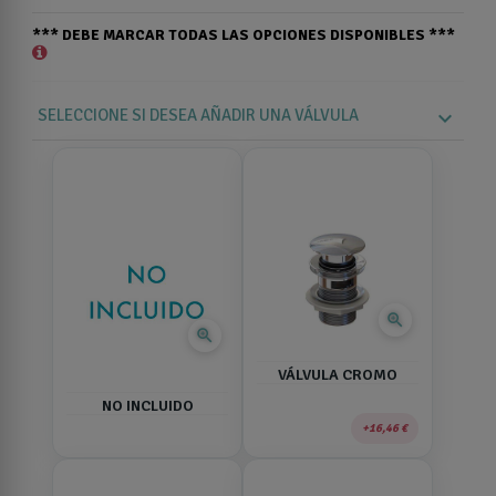
*** DEBE MARCAR TODAS LAS OPCIONES DISPONIBLES ***
SELECCIONE SI DESEA AÑADIR UNA VÁLVULA
expand_more
zoom_in
zoom_in
VÁLVULA CROMO
NO INCLUIDO
16,46 €