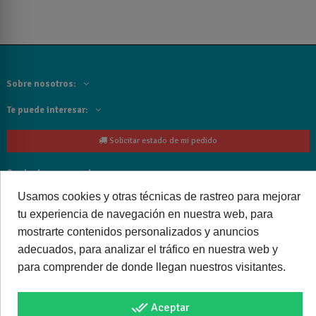
Sobre nosotros:
Te puede interesar:
Solicitar estado de mi pedido
Contacta con nosotros:
Usamos cookies y otras técnicas de rastreo para mejorar
Siguenos
tu experiencia de navegación en nuestra web, para
mostrarte contenidos personalizados y anuncios
Cancelar o devolver un pedido
adecuados, para analizar el tráfico en nuestra web y
para comprender de donde llegan nuestros visitantes.
done_all
Aceptar
Copyright © 2025 bañoweb- Todos los derechos reservados