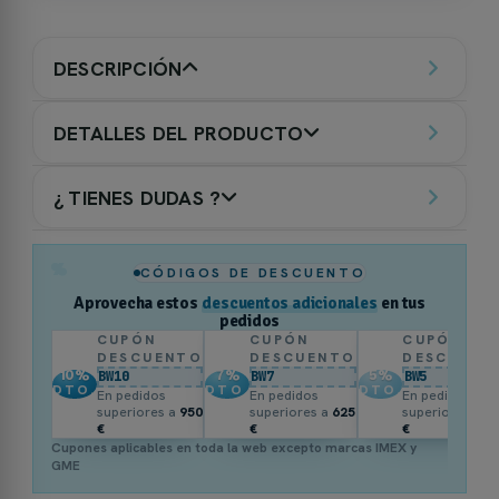
DESCRIPCIÓN
DETALLES DEL PRODUCTO
¿ TIENES DUDAS ?
%
CÓDIGOS DE DESCUENTO
Aprovecha estos
descuentos adicionales
en tus
pedidos
CUPÓN
CUPÓN
CUPÓN
DESCUENTO
DESCUENTO
DESCUENT
10
%
7
%
5
%
BW10
BW7
BW5
DTO.
DTO.
DTO.
En pedidos
En pedidos
En pedidos
superiores a
950
superiores a
625
superiores a
3
€
€
€
Cupones aplicables en toda la web excepto marcas IMEX y
GME