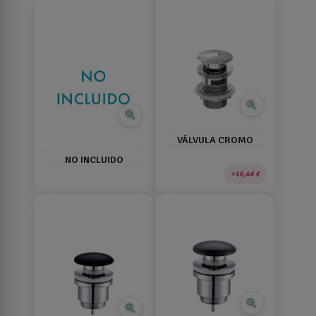
zoom_in
zoom_in
VÁLVULA CROMO
NO INCLUIDO
16,46 €
zoom_in
zoom_in