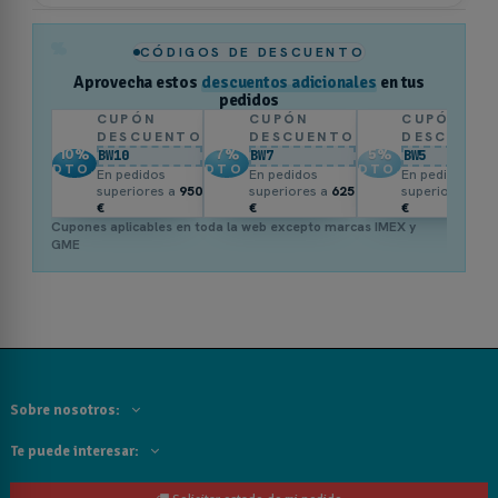
%
CÓDIGOS DE DESCUENTO
Aprovecha estos
descuentos adicionales
en tus
pedidos
CUPÓN
CUPÓN
CUPÓN
DESCUENTO
DESCUENTO
DESCUENT
10
%
7
%
5
%
BW10
BW7
BW5
DTO.
DTO.
DTO.
En pedidos
En pedidos
En pedidos
superiores a
950
superiores a
625
superiores a
3
€
€
€
Cupones aplicables en toda la web excepto marcas IMEX y
GME
Sobre nosotros:
Te puede interesar: