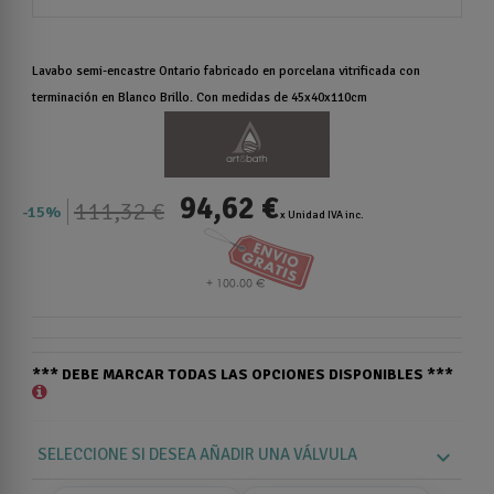
Lavabo semi-encastre Ontario fabricado en porcelana vitrificada con
terminación en Blanco Brillo. Con medidas de 45x40x110cm
94,62 €
111,32 €
15%
x Unidad IVA inc.
*** DEBE MARCAR TODAS LAS OPCIONES DISPONIBLES ***
SELECCIONE SI DESEA AÑADIR UNA VÁLVULA
expand_more