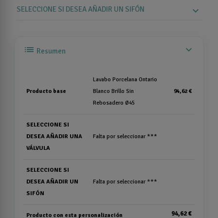
SELECCIONE SI DESEA AÑADIR UN SIFÓN
expand_more
list
expand_more
Resumen
Lavabo Porcelana Ontario
Producto base
Blanco Brillo Sin
94,62 €
Rebosadero Ø45
SELECCIONE SI
DESEA AÑADIR UNA
Falta por seleccionar ***
VÁLVULA
SELECCIONE SI
DESEA AÑADIR UN
Falta por seleccionar ***
SIFÓN
94,62 €
Producto con esta personalización