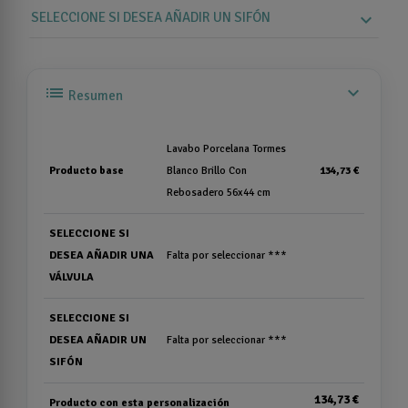
SELECCIONE SI DESEA AÑADIR UN SIFÓN
expand_more
list
expand_more
Resumen
Lavabo Porcelana Tormes
Producto base
Blanco Brillo Con
134,73 €
Rebosadero 56x44 cm
SELECCIONE SI
DESEA AÑADIR UNA
Falta por seleccionar ***
VÁLVULA
SELECCIONE SI
DESEA AÑADIR UN
Falta por seleccionar ***
SIFÓN
134,73 €
Producto con esta personalización