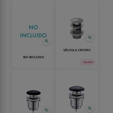
zoom_in
zoom_in
VÁLVULA CROMO
NO INCLUIDO
16,46 €
zoom_in
zoom_in