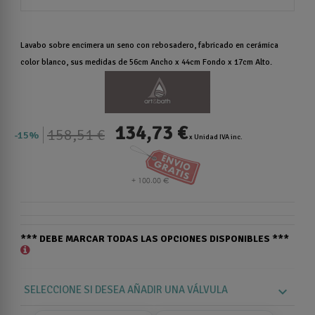
Lavabo sobre encimera un seno con rebosadero, fabricado en cerámica
color blanco, sus medidas de 56cm Ancho x 44cm Fondo x 17cm Alto.
134,73 €
158,51 €
15%
x Unidad IVA inc.
*** DEBE MARCAR TODAS LAS OPCIONES DISPONIBLES ***
SELECCIONE SI DESEA AÑADIR UNA VÁLVULA
expand_more