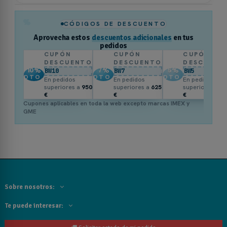
%
CÓDIGOS DE DESCUENTO
Aprovecha estos
descuentos adicionales
en tus
pedidos
CUPÓN
CUPÓN
CUPÓN
DESCUENTO
DESCUENTO
DESCUENT
10
%
7
%
5
%
BW10
BW7
BW5
DTO.
DTO.
DTO.
En pedidos
En pedidos
En pedidos
superiores a
950
superiores a
625
superiores a
3
€
€
€
Cupones aplicables en toda la web excepto marcas IMEX y
GME
Sobre nosotros:
Te puede interesar: