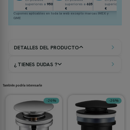
superiores a
950
superiores a
625
superiores a
3
€
€
€
Cupones aplicables en toda la web excepto marcas IMEX y
GME
DETALLES DEL PRODUCTO
¿ TIENES DUDAS ?
También podría interesarle
-26%
-26%