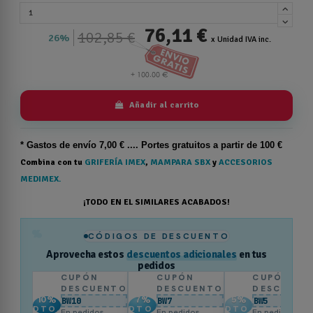
76,11 €
102,85 €
26%
x Unidad IVA inc.
Añadir al carrito
* Gastos de
envío
7,00 € .... Portes gratuitos a partir de 100 €
Combina con tu
GRIFERÍA IMEX
,
MAMPARA SBX
y
ACCESORIOS
MEDIMEX.
¡TODO EN EL SIMILARES ACABADOS!
%
CÓDIGOS DE DESCUENTO
Aprovecha estos
descuentos adicionales
en tus
pedidos
CUPÓN
CUPÓN
CUPÓN
DESCUENTO
DESCUENTO
DESCUENT
10
%
7
%
5
%
BW10
BW7
BW5
DTO.
DTO.
DTO.
En pedidos
En pedidos
En pedidos