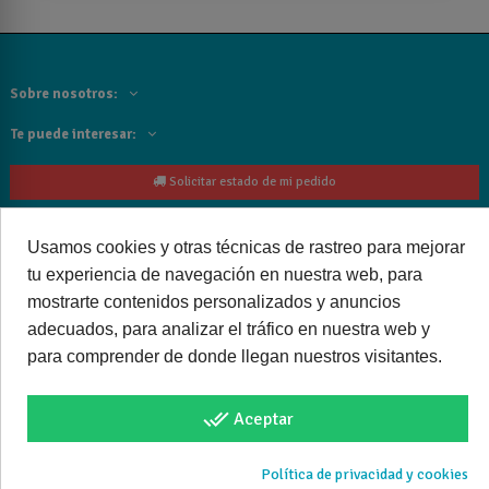
Sobre nosotros:
Te puede interesar:
Solicitar estado de mi pedido
Contacta con nosotros:
Usamos cookies y otras técnicas de rastreo para mejorar
Siguenos
tu experiencia de navegación en nuestra web, para
mostrarte contenidos personalizados y anuncios
Cancelar o devolver un pedido
adecuados, para analizar el tráfico en nuestra web y
para comprender de donde llegan nuestros visitantes.
done_all
Aceptar
Copyright © 2025 bañoweb- Todos los derechos reservados
Política de privacidad y cookies