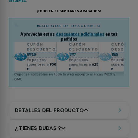
MEDIMEX.
¡TODO EN EL SIMILARES ACABADOS!
%
CÓDIGOS DE DESCUENTO
Aprovecha estos
descuentos adicionales
en tus
pedidos
CUPÓN
CUPÓN
CUPÓN
DESCUENTO
DESCUENTO
DESCUENT
10
%
7
%
5
%
BW10
BW7
BW5
DTO.
DTO.
DTO.
En pedidos
En pedidos
En pedidos
superiores a
950
superiores a
625
superiores a
3
€
€
€
Cupones aplicables en toda la web excepto marcas IMEX y
GME
DETALLES DEL PRODUCTO
¿ TIENES DUDAS ?