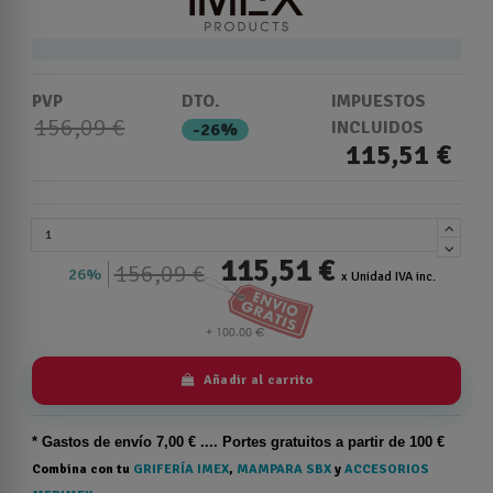
PVP
DTO.
IMPUESTOS
156,09 €
INCLUIDOS
-26%
115,51 €
115,51 €
156,09 €
26%
x Unidad IVA inc.
Añadir al carrito
* Gastos de
envío
7,00 € .... Portes gratuitos a partir de 100 €
Combina con tu
GRIFERÍA IMEX
,
MAMPARA SBX
y
ACCESORIOS