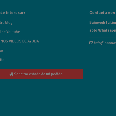
de interesar:
Contacta con 
tro blog
Bañoweb tu tien
sólo Whatsapp
l de Youtube
NOS VIDEOS DE AYUDA
info@banow
as
tia
Solicitar estado de mi pedido