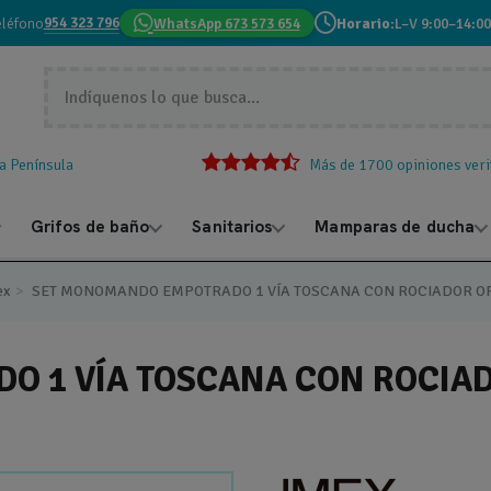
954 323 796
eléfono
WhatsApp 673 573 654
Horario:
L–V 9:00–14:00
la Península
Más de 1700 opiniones veri
Grifos de baño
Sanitarios
Mamparas de ducha
ex
SET MONOMANDO EMPOTRADO 1 VÍA TOSCANA CON ROCIADOR OR
 1 VÍA TOSCANA CON ROCIAD