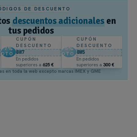
ÓDIGOS DE DESCUENTO
tos
descuentos adicionales
en
tus pedidos
CUPÓN
CUPÓN
DESCUENTO
DESCUENTO
7
%
5
%
BW7
BW5
DTO.
DTO.
En pedidos
En pedidos
superiores a
625 €
superiores a
300 €
es en toda la web excepto marcas IMEX y GME