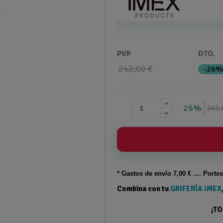
PVP
DTO.
242,00 €
-26
26%
242,
* Gastos de
envío
7,00 € .... Porte
Combina con tu
GRIFERÍA IMEX
¡T