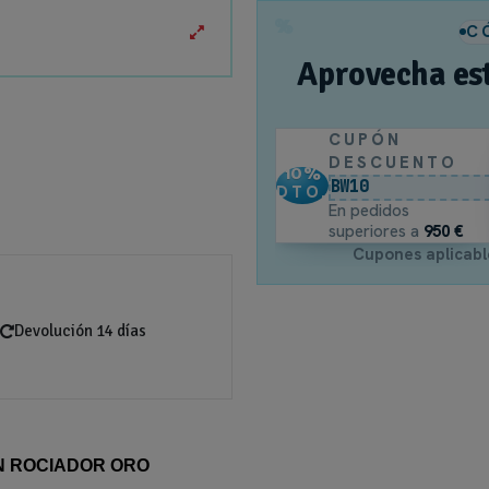
%
C
Aprovecha es
CUPÓN
DESCUENTO
10
%
BW10
DTO.
En pedidos
superiores a
950 €
Cupones aplicabl
Devolución 14 días
N ROCIADOR ORO