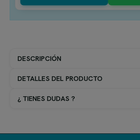
DESCRIPCIÓN
DETALLES DEL PRODUCTO
¿ TIENES DUDAS ?
Serie Toscana de Imex - Griferí
La serie
Toscana
de
Imex
ofrece una amplia gama de grife
Disponible en seis acabados: cromo, negro mate, black gun m