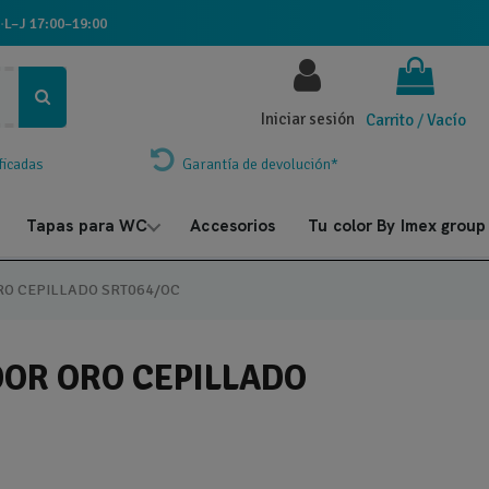
·
L–J 17:00–19:00
Iniciar sesión
Carrito
/
Vacío
ficadas
Garantía de devolución*
Tapas para WC
Accesorios
Tu color By Imex group
O CEPILLADO SRT064/OC
OR ORO CEPILLADO