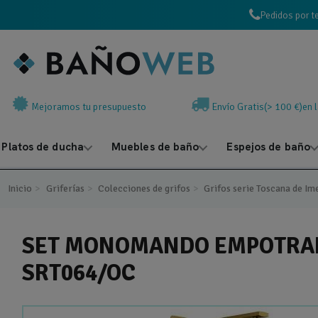
Pedidos por t
Mejoramos tu presupuesto
Envío Gratis(> 100 €)en 
Platos de ducha
Muebles de baño
Espejos de baño
Inicio
Griferías
Colecciones de grifos
Grifos serie Toscana de Im
SET MONOMANDO EMPOTRADO
SRT064/OC