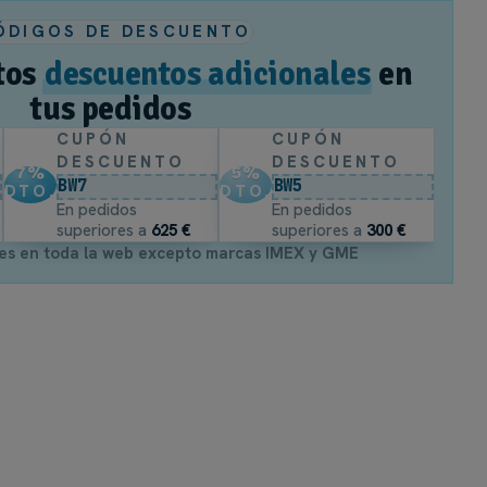
ÓDIGOS DE DESCUENTO
tos
descuentos adicionales
en
tus pedidos
CUPÓN
CUPÓN
DESCUENTO
DESCUENTO
7
%
5
%
BW7
BW5
DTO.
DTO.
En pedidos
En pedidos
superiores a
625 €
superiores a
300 €
es en toda la web excepto marcas IMEX y GME