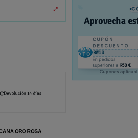
%
C
Aprovecha es
CUPÓN
DESCUENTO
10
%
BW10
DTO.
En pedidos
superiores a
950 €
Cupones aplicabl
Devolución 14 días
CANA ORO ROSA