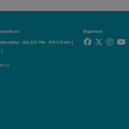
a con materiales de primera calidad como latón y acero, garan
par todo el baño con una misma línea estética.
nosotros:
Siguenos
da online - 954 323 796 - 673 573 654 (
 )
eb.es