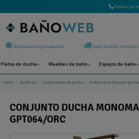
Pedidos por t
Mejoramos tu presupuesto
Envío Gratis(> 100 €)en 
Platos de ducha
Muebles de baño
Espejos de baño
Inicio
Griferías
Colecciones de grifos
Grifos serie Toscana de Im
CONJUNTO DUCHA MONOMAN
GPT064/ORC