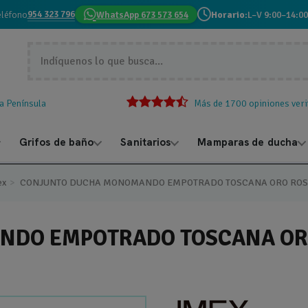
954 323 796
eléfono
WhatsApp 673 573 654
Horario:
L–V 9:00–14:00
la Península
Más de 1700 opiniones veri
Grifos de baño
Sanitarios
Mamparas de ducha
ex
CONJUNTO DUCHA MONOMANDO EMPOTRADO TOSCANA ORO ROSA
DO EMPOTRADO TOSCANA ORO