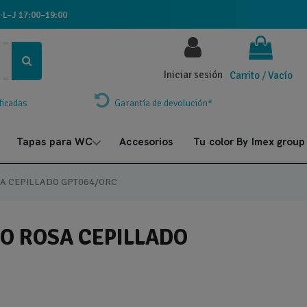
·
L–J 17:00–19:00
Iniciar sesión
Carrito
/
Vacío
ficadas
Garantía de devolución*
Tapas para WC
Accesorios
Tu color By Imex group
 CEPILLADO GPT064/ORC
 ROSA CEPILLADO