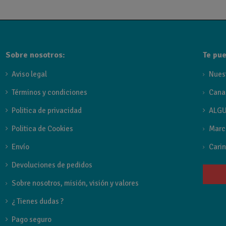
La serie
Toscana
de
Imex
ofrece una amplia gama de grife
La colección Toscana incluye conjuntos de ducha, grifos d
Disponible en seis acabados: cromo, negro mate, black gun m
Sobre nosotros:
Te pue
Aviso legal
Nues
Términos y condiciones
Cana
Politica de privacidad
ALGU
Politica de Cookies
Marc
Envío
Carin
Devoluciones de pedidos
Sobre nosotros, misión, visión y valores
¿ Tienes dudas ?
Pago seguro