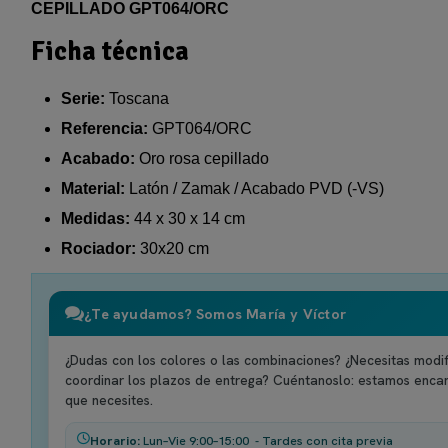
CEPILLADO GPT064/ORC
Ficha técnica
Serie:
Toscana
Referencia:
GPT064/ORC
Acabado:
Oro rosa cepillado
Material:
Latón / Zamak / Acabado PVD (-VS)
Medidas:
44 x 30 x 14 cm
Rociador:
30x20 cm
¿Te ayudamos? Somos María y Víctor
¿Dudas con los colores o las combinaciones? ¿Necesitas modif
coordinar los plazos de entrega? Cuéntanoslo: estamos enca
que necesites.
Horario:
Lun–Vie 9:00–15:00 - Tardes con cita previa