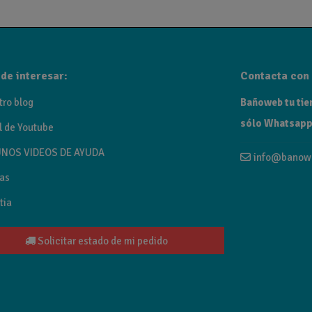
ría para baño con un diseño elegante y líneas suaves. Fabricad
e lavabo, bidé, bañera y sistemas empotrados, permitiendo equi
etal, oro cepillado, oro rosa cepillado y níquel cepillado.
de interesar:
Contacta con 
tro blog
Bañoweb tu tien
sólo Whatsapp
l de Youtube
NOS VIDEOS DE AYUDA
info@banow
as
tia
Solicitar estado de mi pedido