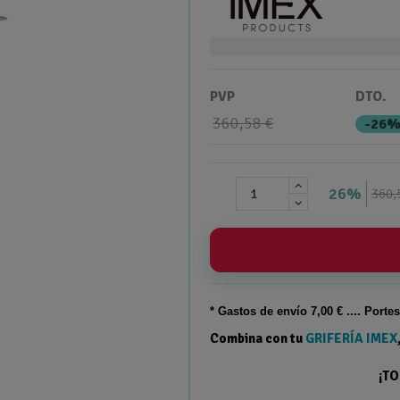
PVP
DTO.
360,58 €
-26
26%
360,
* Gastos de
envío
7,00 € .... Porte
Combina con tu
GRIFERÍA IMEX
¡T