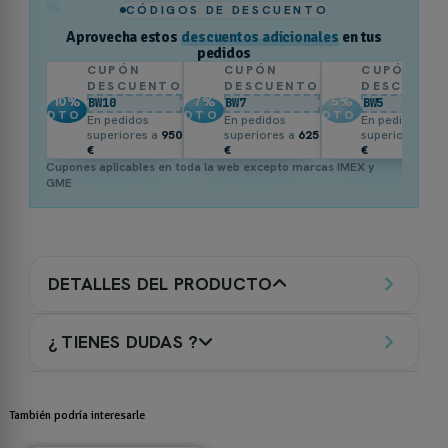
%
CÓDIGOS DE DESCUENTO
Aprovecha estos
descuentos adicionales
en tus
pedidos
CUPÓN
CUPÓN
CUPÓN
DESCUENTO
DESCUENTO
DESCUENT
10
%
7
%
5
%
BW10
BW7
BW5
DTO.
DTO.
DTO.
En pedidos
En pedidos
En pedidos
superiores a
950
superiores a
625
superiores a
3
€
€
€
Cupones aplicables en toda la web excepto marcas IMEX y
GME
DETALLES DEL PRODUCTO
¿ TIENES DUDAS ?
También podría interesarle