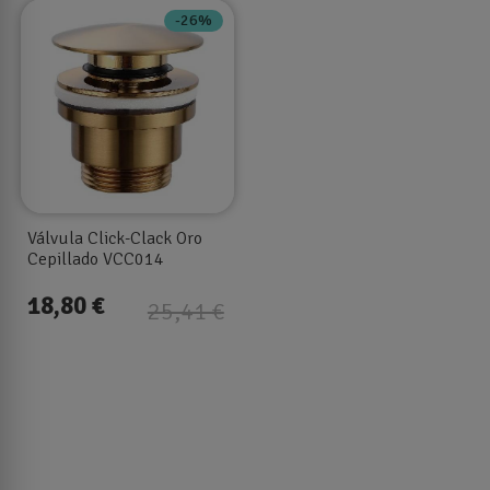
-26%
Válvula Click-Clack Oro
Cepillado VCC014
18,80 €
25,41 €