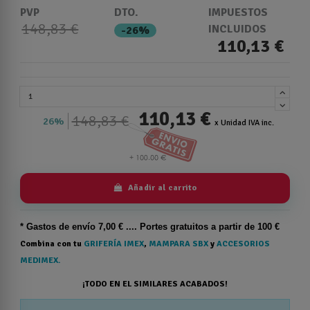
PVP
DTO.
IMPUESTOS
148,83 €
INCLUIDOS
-26%
110,13 €
110,13 €
148,83 €
26%
x Unidad IVA inc.
Añadir al carrito
* Gastos de
envío
7,00 € .... Portes gratuitos a partir de 100 €
Combina con tu
GRIFERÍA IMEX
,
MAMPARA SBX
y
ACCESORIOS
MEDIMEX.
¡TODO EN EL SIMILARES ACABADOS!