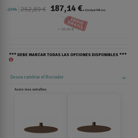
187,14 €
252,89 €
26%
x Unidad IVA inc.
*** DEBE MARCAR TODAS LAS OPCIONES DISPONIBLES ***
Desea cambiar el Rociador
expand_more
Acero inox extrafino