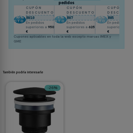
pedidos
CUPÓN
CUPÓN
CUPÓN
DESCUENTO
DESCUENTO
DESCUENT
10
%
7
%
5
%
BW10
BW7
BW5
DTO.
DTO.
DTO.
En pedidos
En pedidos
En pedidos
superiores a
950
superiores a
625
superiores a
3
€
€
€
Cupones aplicables en toda la web excepto marcas IMEX y
GME
También podría interesarle
-26%