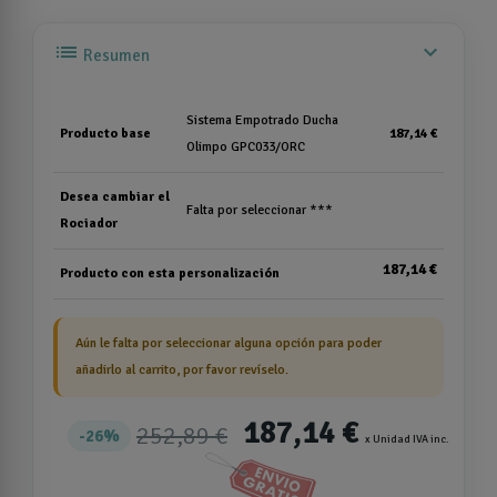
list
expand_more
Resumen
Sistema Empotrado Ducha
Producto base
187,14 €
Olimpo GPC033/ORC
Desea cambiar el
Falta por seleccionar ***
Rociador
187,14 €
Producto con esta personalización
Aún le falta por seleccionar alguna opción para poder
añadirlo al carrito, por favor revíselo.
187,14 €
252,89 €
26%
x Unidad IVA inc.